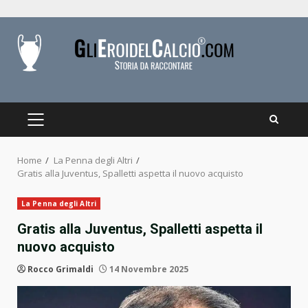
Skip
to
content
PRIMARY
MENU
Home
La Penna degli Altri
Gratis alla Juventus, Spalletti aspetta il nuovo acquisto
La Penna degli Altri
Gratis alla Juventus, Spalletti aspetta il
nuovo acquisto
Rocco Grimaldi
14 Novembre 2025