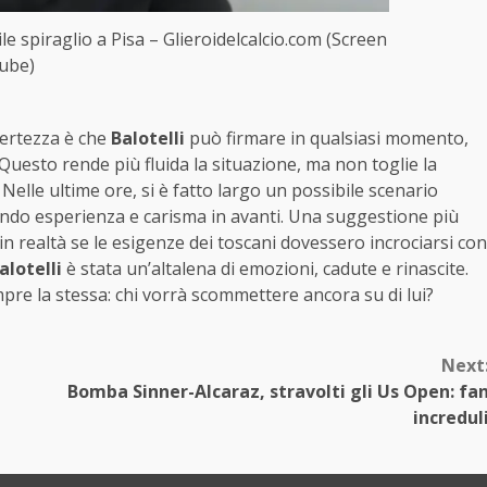
le spiraglio a Pisa – Glieroidelcalcio.com (Screen
ube)
certezza è che
Balotelli
può firmare in qualsiasi momento,
uesto rende più fluida la situazione, ma non toglie la
i. Nelle ultime ore, si è fatto largo un possibile scenario
cando esperienza e carisma in avanti. Una suggestione più
n realtà se le esigenze dei toscani dovessero incrociarsi con
alotelli
è stata un’altalena di emozioni, cadute e rinascite.
mpre la stessa: chi vorrà scommettere ancora su di lui?
Next
Bomba Sinner-Alcaraz, stravolti gli Us Open: fa
incredul