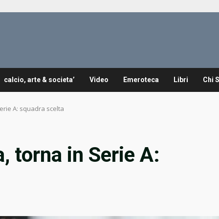
calcio, arte & societa’
Video
Emeroteca
Libri
Chi 
 Serie A: squadra scelta
a, torna in Serie A: