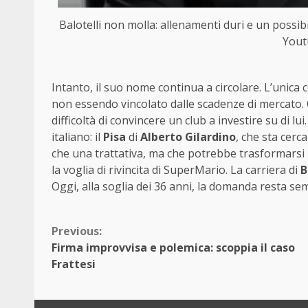
Balotelli non molla: allenamenti duri e un possibi
Yout
Intanto, il suo nome continua a circolare. L’unica 
non essendo vincolato dalle scadenze di mercato. Q
difficoltà di convincere un club a investire su di lu
italiano: il
Pisa
di
Alberto Gilardino
, che sta cer
che una trattativa, ma che potrebbe trasformarsi i
la voglia di rivincita di SuperMario. La carriera di
B
Oggi, alla soglia dei 36 anni, la domanda resta se
Continue
Previous:
Firma improvvisa e polemica: scoppia il caso
Reading
Frattesi