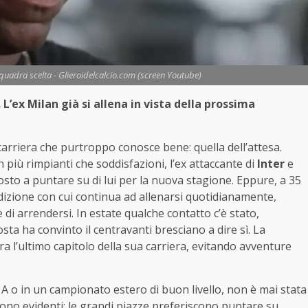
: squadra scelta - Glieroidelcalcio.com (screen Youtube)
L’ex Milan già si allena in vista della prossima
carriera che purtroppo conosce bene: quella dell’attesa.
n più rimpianti che soddisfazioni, l’ex attaccante di
Inter
e
osto a puntare su di lui per la nuova stagione. Eppure, a 35
dedizione con cui continua ad allenarsi quotidianamente,
i arrendersi. In estate qualche contatto c’è stato,
a ha convinto il centravanti bresciano a dire sì. La
ra l’ultimo capitolo della sua carriera, evitando avventure
 A o in un campionato estero di buon livello, non è mai stata
 sono evidenti: le grandi piazze preferiscono puntare su