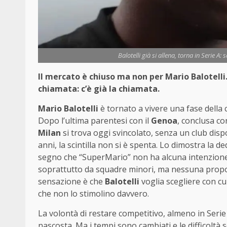
Balotelli già si allena, torna in Serie A
Il mercato è chiuso ma non per Mario Balotelli. 
chiamata: c’è già la chiamata.
Mario Balotelli
è tornato a vivere una fase della 
Dopo l’ultima parentesi con il
Genoa
, conclusa co
Milan
si trova oggi svincolato, senza un club disp
anni, la scintilla non si è spenta. Lo dimostra la 
segno che “SuperMario” non ha alcuna intenzione d
soprattutto da squadre minori, ma nessuna propost
sensazione è che
Balotelli
voglia scegliere con cu
che non lo stimolino davvero.
La volontà di restare competitivo, almeno in Serie
nascosta. Ma i tempi sono cambiati e le difficoltà