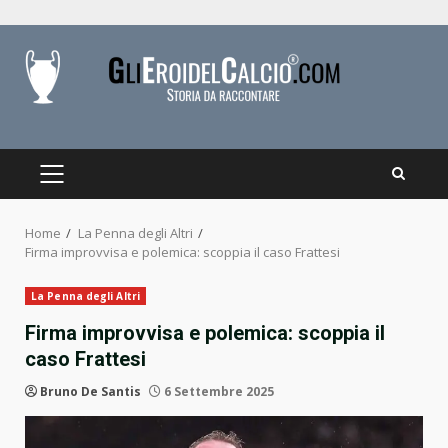
Skip
to
content
PRIMARY
MENU
Home
La Penna degli Altri
Firma improvvisa e polemica: scoppia il caso Frattesi
La Penna degli Altri
Firma improvvisa e polemica: scoppia il
caso Frattesi
Bruno De Santis
6 Settembre 2025