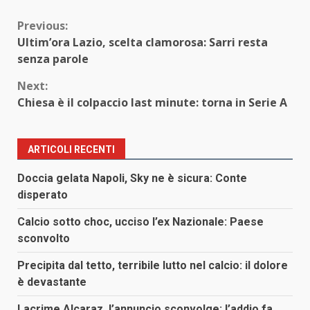
Continue
Previous:
Ultim’ora Lazio, scelta clamorosa: Sarri resta
Reading
senza parole
Next:
Chiesa è il colpaccio last minute: torna in Serie A
ARTICOLI RECENTI
Doccia gelata Napoli, Sky ne è sicura: Conte
disperato
Calcio sotto choc, ucciso l’ex Nazionale: Paese
sconvolto
Precipita dal tetto, terribile lutto nel calcio: il dolore
è devastante
Lacrime Alcaraz, l’annuncio sconvolge: l’addio fa