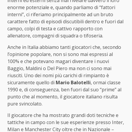
interni ed esterni senza mai rivelare davvero il loro
enorme potenziale e, quando parliamo di “fattori
interni”, ci riferiamo principalmente ad un bruto
carattere fatto di episodi discutibili dentro e fuori dal
campo, colpi di testa e cattivo rapporto con
allenatore, compagni di squadra o tifoseria.
Anche in Italia abbiamo tanti giocatori che, secondo
l’opinione popolare, non si sono mai espressi al
100% e che potevano magari diventare i nuovi
Baggio, Maldini o Del Piero ma non ci sono mai
riusciti. Uno dei nomi più carichi di rimpianto è
sicuramente quello di
Mario Balotelli
, ormai classe
1990 e, di conseguenza, ben fuori dal suo “prime” al
punto che al momento, il giocatore italiano risulta
pure svincolato.
Il giocatore che ha mostrato grandi doti tecniche e
tattiche in campo con le sue esperienze presso Inter,
Milan e Manchester City oltre che in Nazionale –