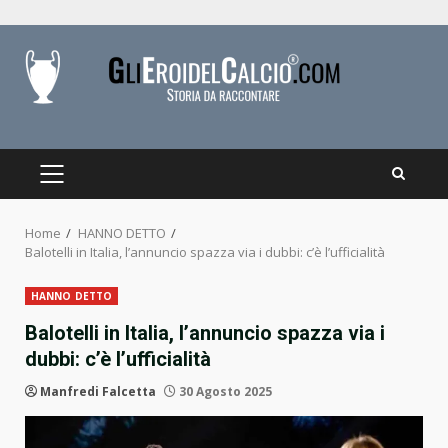
Skip
to
content
PRIMARY
MENU
Home
HANNO DETTO
Balotelli in Italia, l’annuncio spazza via i dubbi: c’è l’ufficialità
HANNO DETTO
Balotelli in Italia, l’annuncio spazza via i
dubbi: c’è l’ufficialità
Manfredi Falcetta
30 Agosto 2025