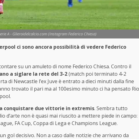
 Serie A - Glieroidelcalcio.com (Instagram Federico Chiesa)
verpool ci sono ancora possibilità di vedere Federico
 contare su un amuleto di nome Federico Chiesa. Contro il
ano a siglare la rete del 3-2
(match poi terminato 4-2
rta di Newcastle l’ex Juve è entrato a dieci minuti dalla fine
 hanno trovato il pari ma al 100esimo minuto ci ha pensato Ri
pool.
 a conquistare due vittorie in extremis
. Sembra tutto
glio d’arte non è quasi mai riuscito a mettere piede in campo:
eague, FA Cup, Coppa di Lega e Champions League.
un gol decisivo. Non a caso dalle notizie che arrivano da