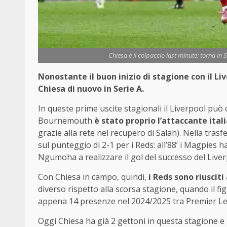
Chiesa è il colpaccio last minute: torna in
Nonostante il buon inizio di stagione con il Li
Chiesa di nuovo in Serie A.
In queste prime uscite stagionali il Liverpool può
Bournemouth
è stato proprio l’attaccante itali
grazie alla rete nel recupero di Salah). Nella trasfe
sul punteggio di 2-1 per i Reds: all’88’ i Magpies
Ngumoha a realizzare il gol del successo del Liver
Con Chiesa in campo, quindi,
i Reds sono riusciti
diverso rispetto alla scorsa stagione, quando il fi
appena 14 presenze nel 2024/2025 tra Premier L
Oggi Chiesa ha già 2 gettoni in questa stagione e 