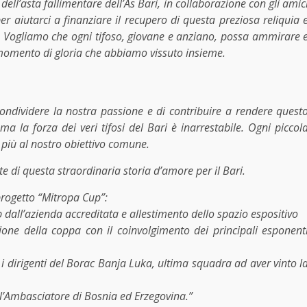
ell’asta fallimentare dell’As Bari, in collaborazione con gli amic
per aiutarci a finanziare il recupero di questa preziosa reliquia 
ari. Vogliamo che ogni tifoso, giovane e anziano, possa ammirare 
 momento di gloria che abbiamo vissuto insieme.
condividere la nostra passione e di contribuire a rendere quest
ma la forza dei veri tifosi del Bari è inarrestabile. Ogni piccol
 più al nostro obiettivo comune.
te di questa straordinaria storia d’amore per il Bari.
 progetto “Mitropa Cup”:
p dall’azienda accreditata e allestimento dello spazio espositivo
one della coppa con il coinvolgimento dei principali esponent
r i dirigenti del Borac Banja Luka, ultima squadra ad aver vinto l
er l’Ambasciatore di Bosnia ed Erzegovina.”