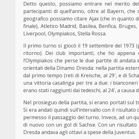
Detto questo, possiamo entrare nel merito de
partecipanti di quell’anno, oltre al Bayern, che ri
geografico possiamo citare Ajax (che in quanto det
finale), Atletico Madrid, Basilea, Benfica, Bruges
Liverpool, Olympiakos, Stella Rossa.
Il primo turno si giocò il 19 settembre del 1973 (p
ritorno). Dei club importanti, che ho appena 
l’Olympiakos che perse le due partite di andata e
orientali della Dinamo Dresda: nella partita estern
dal primo tempo (reti di Kreische, al 29′, e di Scha
una vittoria casalinga per tre a due: i biancone
erano stati raggiunti dai tedeschi, al 24′, a causa d
Nel prosieguo della partita, si erano portati sul tre
Si era andati quindi sull’intervallo con il risultat
permesso il passaggio del turno. Invece, ad un qu
di nuovo con un gol di Sachse. Con un risultato 
Dresda andava agli ottavi a spese della Juventus.