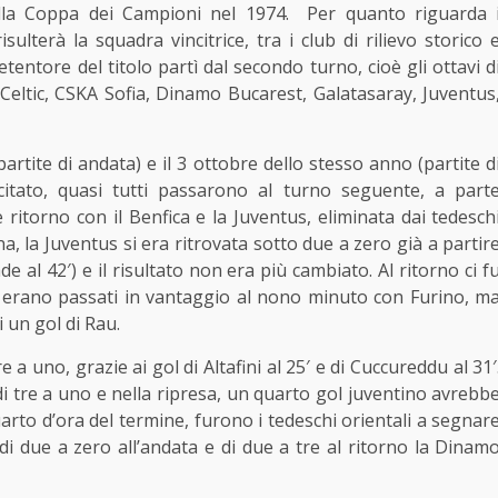
lla Coppa dei Campioni nel 1974. Per quanto riguarda 
sulterà la squadra vincitrice, tra i club di rilievo storico 
entore del titolo partì dal secondo turno, cioè gli ottavi d
, Celtic, CSKA Sofia, Dinamo Bucarest, Galatasaray, Juventus
artite di andata) e il 3 ottobre dello stesso anno (partite d
citato, quasi tutti passarono al turno seguente, a part
 ritorno con il Benfica e la Juventus, eliminata dai tedesch
a, la Juventus si era ritrovata sotto due a zero già a partir
de al 42′) e il risultato non era più cambiato. Al ritorno ci f
ri erano passati in vantaggio al nono minuto con Furino, m
i un gol di Rau.
 a uno, grazie ai gol di Altafini al 25′ e di Cuccureddu al 31′
o di tre a uno e nella ripresa, un quarto gol juventino avrebb
arto d’ora del termine, furono i tedeschi orientali a segnar
di due a zero all’andata e di due a tre al ritorno la Dinam