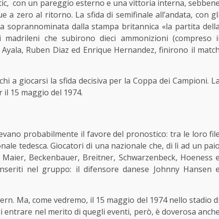
Celtic, con un pareggio esterno e una vittoria interna, sebben
ue a zero al ritorno. La sfida di semifinale all’andata, con gl
ia soprannominata dalla stampa britannica «la partita dell
i madrileni che subirono dieci ammonizioni (compreso i
en Ayala, Ruben Diaz ed Enrique Hernandez, finirono il matc
chi a giocarsi la sfida decisiva per la Coppa dei Campioni. L
er il 15 maggio del 1974.
vevano probabilmente il favore del pronostico: tra le loro fil
nale tedesca. Giocatori di una nazionale che, di lì ad un pai
 Maier, Beckenbauer, Breitner, Schwarzenbeck, Hoeness 
 inseriti nel gruppo: il difensore danese Johnny Hansen 
ayern. Ma, come vedremo, il 15 maggio del 1974 nello stadio d
 entrare nel merito di quegli eventi, però, è doverosa anch