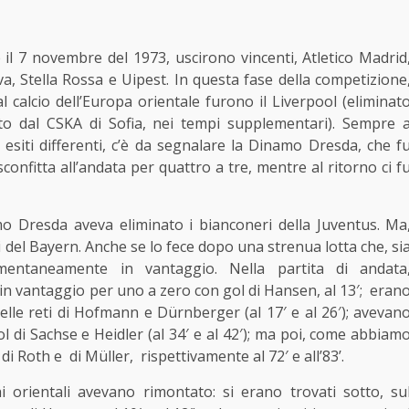
 e il 7 novembre del 1973, uscirono vincenti, Atletico Madrid
va, Stella Rossa e Uipest. In questa fase della competizione
al calcio dell’Europa orientale furono il Liverpool (eliminat
nato dal CSKA di Sofia, nei tempi supplementari). Sempre 
 esiti differenti, c’è da segnalare la Dinamo Dresda, che f
sconfitta all’andata per quattro a tre, mentre al ritorno ci f
o Dresda aveva eliminato i bianconeri della Juventus. Ma
i del
Bayern
. Anche se lo fece dopo una strenua lotta che, si
omentaneamente in vantaggio. Nella partita di andata
i in vantaggio per uno a zero con gol di Hansen, al 13′; eran
delle reti di Hofmann e Dürnberger (al 17′ e al 26′); avevan
l di Sachse e Heidler (al 34′ e al 42′); ma poi, come abbiam
 di Roth e di Müller, rispettivamente al 72′ e all’83’.
 orientali avevano rimontato: si erano trovati sotto, su