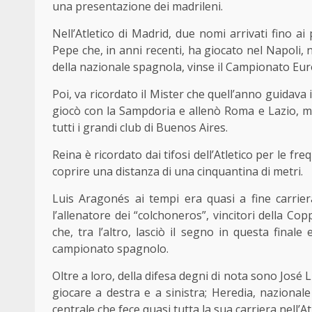
una presentazione dei madrileni.
Nell’Atletico di Madrid, due nomi arrivati fino 
Pepe che, in anni recenti, ha giocato nel Napoli, 
della nazionale spagnola, vinse il Campionato Eur
Poi, va ricordato il Mister che quell’anno guidava 
giocò con la Sampdoria e allenò Roma e Lazio, me
tutti i grandi club di Buenos Aires.
Reina è ricordato dai tifosi dell’Atletico per le fr
coprire una distanza di una cinquantina di metri.
Luis Aragonés ai tempi era quasi a fine carrie
l’allenatore dei “colchoneros”, vincitori della Co
che, tra l’altro, lasciò il segno in questa final
campionato spagnolo.
Oltre a loro, della difesa degni di nota sono José
giocare a destra e a sinistra; Heredia, nazional
centrale che fece quasi tutta la sua carriera nell’A