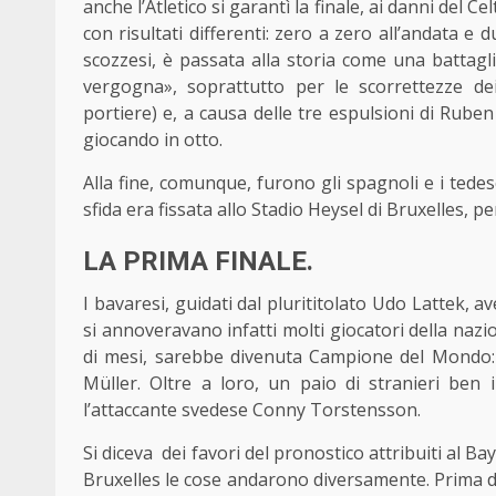
anche l’Atletico si garantì la finale, ai danni del 
con risultati differenti: zero a zero all’andata e d
scozzesi, è passata alla storia come una battagl
vergogna», soprattutto per le scorrettezze de
portiere) e, a causa delle tre espulsioni di Rub
giocando in otto.
Alla fine, comunque, furono gli spagnoli e i tedes
sfida era fissata allo Stadio Heysel di Bruxelles, p
LA PRIMA FINALE.
I bavaresi, guidati dal plurititolato Udo Lattek, a
si annoveravano infatti molti giocatori della nazio
di mesi, sarebbe divenuta Campione del Mondo:
Müller. Oltre a loro, un paio di stranieri ben
l’attaccante svedese Conny Torstensson.
Si diceva dei favori del pronostico attribuiti al B
Bruxelles le cose andarono diversamente. Prima di