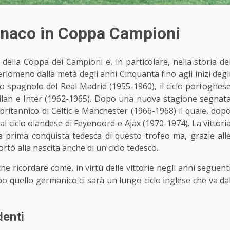
onaco in Coppa Campioni
 della Coppa dei Campioni e, in particolare, nella storia de
perlomeno dalla metà degli anni Cinquanta fino agli inizi degl
clo spagnolo del Real Madrid (1955-1960), il ciclo portoghes
 Milan e Inter (1962-1965). Dopo una nuova stagione segnat
o britannico di Celtic e Manchester (1966-1968) il quale, dop
l ciclo olandese di Feyenoord e Ajax (1970-1974). La vittori
 prima conquista tedesca di questo trofeo ma, grazie all
ortò alla nascita anche di un ciclo tedesco.
e ricordare come, in virtù delle vittorie negli anni seguent
po quello germanico ci sarà un lungo ciclo inglese che va da
denti