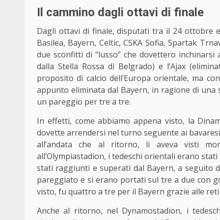
Il cammino dagli ottavi di finale
Dagli ottavi di finale, disputati tra il 24 ottobre
Basilea, Bayern, Celtic, CSKA Sofia, Spartak Trna
due sconfitti di “lusso” che dovettero inchinarsi 
dalla Stella Rossa di Belgrado) e l’Ajax (elimi
proposito di calcio dell’Europa orientale, ma con
appunto eliminata dal
Bayern
, in ragione di una 
un pareggio per tre a tre.
In effetti, come abbiamo appena visto, la Dinam
dovette arrendersi nel turno seguente ai bavares
all’andata che al ritorno, li aveva visti m
all’Olympiastadion, i tedeschi orientali erano stat
stati raggiunti e superati dal Bayern, a seguito 
pareggiato e si erano portati sul tre a due con go
visto, fu quattro a tre per il Bayern grazie alle reti
Anche al ritorno, nel Dynamostadion, i tedeschi