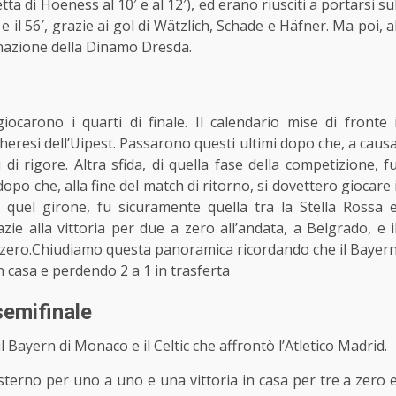
ta di Hoeness al 10′ e al 12′), ed erano riusciti a portarsi su
 il 56′, grazie ai gol di Wätzlich, Schade e Häfner. Ma poi, a
minazione della Dinamo Dresda.
ocarono i quarti di finale. Il calendario mise di fronte 
heresi dell’Uipest. Passarono questi ultimi dopo che, a caus
 di rigore. Altra sfida, di quella fase della competizione, f
dopo che, alla fine del match di ritorno, si dovettero giocare 
n quel girone, fu sicuramente quella tra la Stella Rossa 
azie alla vittoria per due a zero all’andata, a Belgrado, e i
a zero.Chiudiamo questa panoramica ricordando che il Bayer
n casa e perdendo 2 a 1 in trasferta
semifinale
l Bayern di Monaco e il Celtic che affrontò l’Atletico Madrid.
esterno per uno a uno e una vittoria in casa per tre a zero 