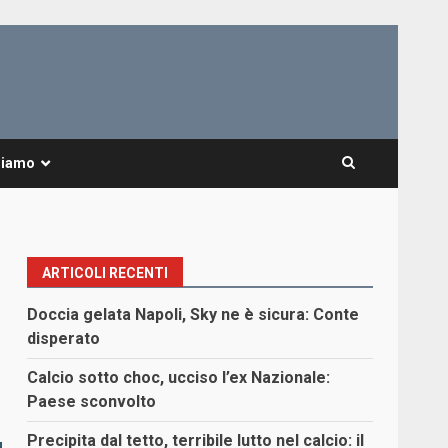
Siamo
ARTICOLI RECENTI
Doccia gelata Napoli, Sky ne è sicura: Conte
disperato
Calcio sotto choc, ucciso l’ex Nazionale:
Paese sconvolto
Precipita dal tetto, terribile lutto nel calcio: il