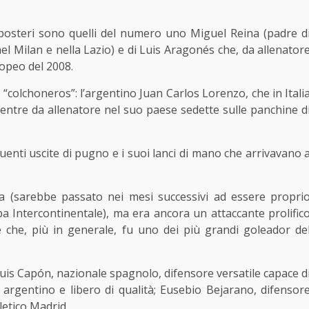
ai posteri sono quelli del numero uno Miguel Reina (padre d
nel Milan e nella Lazio) e di Luis Aragonés che, da allenator
opeo del 2008.
i “colchoneros”: l’argentino Juan Carlos Lorenzo, che in Itali
ntre da allenatore nel suo paese sedette sulle panchine d
equenti uscite di pugno e i suoi lanci di mano che arrivavano 
ra (sarebbe passato nei mesi successivi ad essere propri
ppa Intercontinentale), ma era ancora un attaccante prolific
e e che, più in generale, fu uno dei più grandi goleador de
 Luis Capón, nazionale spagnolo, difensore versatile capace d
e argentino e libero di qualità; Eusebio Bejarano, difensor
tletico Madrid.