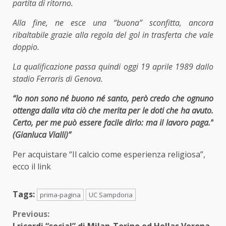
partita di ritorno.
Alla fine, ne esce una “buona” sconfitta, ancora
ribaltabile grazie alla regola del gol in trasferta che vale
doppio.
La qualificazione passa quindi oggi 19 aprile 1989 dallo
stadio Ferraris di Genova.
“Io non sono né buono né santo, però credo che ognuno
ottenga dalla vita ciò che merita per le doti che ha avuto.
Certo, per me può essere facile dirlo: ma il lavoro paga.”
(Gianluca Vialli)”
Per acquistare “Il calcio come esperienza religiosa”,
ecco il
link
Tags:
prima-pagina
UC Sampdoria
Continue
Previous:
I ricordi “social” di Milan-Torino ed Hellas Verona-