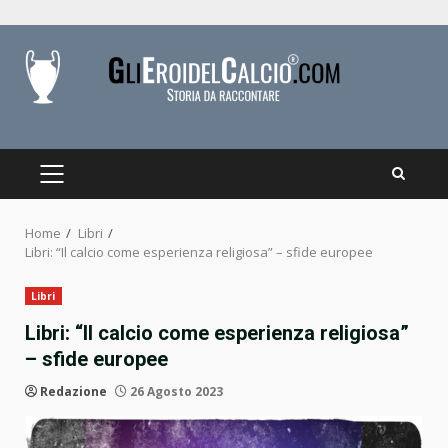
Skip
to
content
PRIMARY
MENU
Home
Libri
Libri: “Il calcio come esperienza religiosa” – sfide europee
Libri
Libri: “Il calcio come esperienza religiosa”
– sfide europee
Redazione
26 Agosto 2023