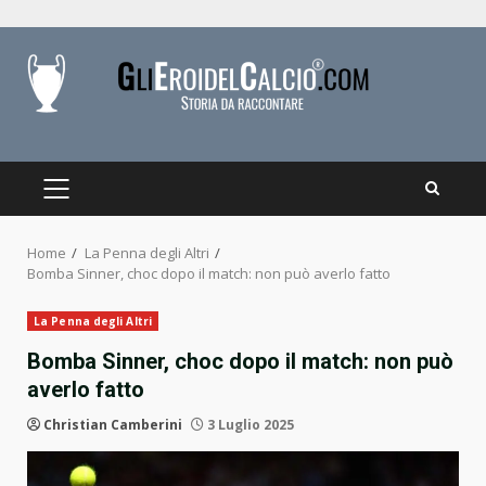
Skip
to
content
PRIMARY
MENU
Home
La Penna degli Altri
Bomba Sinner, choc dopo il match: non può averlo fatto
La Penna degli Altri
Bomba Sinner, choc dopo il match: non può
averlo fatto
Christian Camberini
3 Luglio 2025