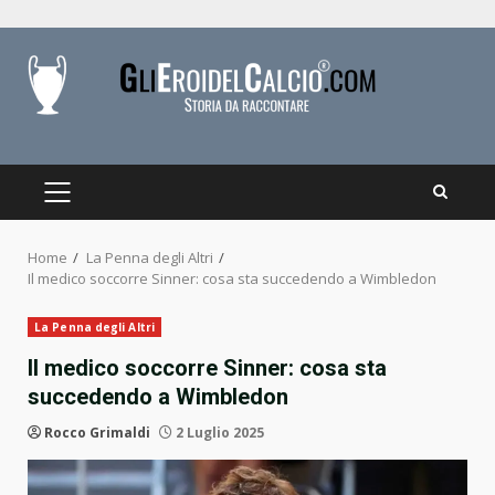
Skip
to
content
PRIMARY
MENU
Home
La Penna degli Altri
Il medico soccorre Sinner: cosa sta succedendo a Wimbledon
La Penna degli Altri
Il medico soccorre Sinner: cosa sta
succedendo a Wimbledon
Rocco Grimaldi
2 Luglio 2025