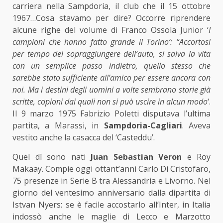
carriera nella Sampdoria, il club che il 15 ottobre
1967…Cosa stavamo per dire? Occorre riprendere
alcune righe del volume di Franco Ossola Junior ‘
I
campioni che hanno fatto grande il Torino’: “Accortosi
per tempo del sopraggiungere dell’auto, si salva la vita
con un semplice passo indietro, quello stesso che
sarebbe stato sufficiente all’amico per essere ancora con
noi. Ma i destini degli uomini a volte sembrano storie già
scritte, copioni dai quali non si può uscire in alcun modo
‘.
Il 9 marzo 1975 Fabrizio Poletti disputava l’ultima
partita, a Marassi, in
Sampdoria-Cagliari
. Aveva
vestito anche la casacca del ‘Casteddu’.
Quel dì sono nati
Juan Sebastian Veron
e Roy
Makaay. Compie oggi ottant’anni Carlo Di Cristofaro,
75 presenze in Serie B tra Alessandria e Livorno. Nel
giorno del ventesimo anniversario dalla dipartita di
Istvan Nyers: se è facile accostarlo all’Inter, in Italia
indossò anche le maglie di Lecco e Marzotto