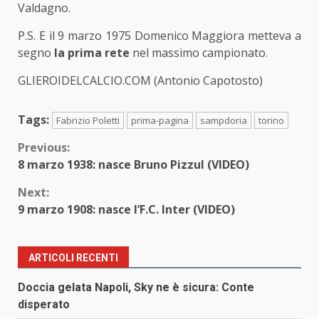
Valdagno.
P.S. E il 9 marzo 1975 Domenico Maggiora metteva a
segno
la prima rete
nel massimo campionato.
GLIEROIDELCALCIO.COM (Antonio Capotosto)
Tags:
Fabrizio Poletti
prima-pagina
sampdoria
torino
Continue
Previous:
8 marzo 1938: nasce Bruno Pizzul (VIDEO)
Reading
Next:
9 marzo 1908: nasce l’F.C. Inter (VIDEO)
ARTICOLI RECENTI
Doccia gelata Napoli, Sky ne è sicura: Conte
disperato