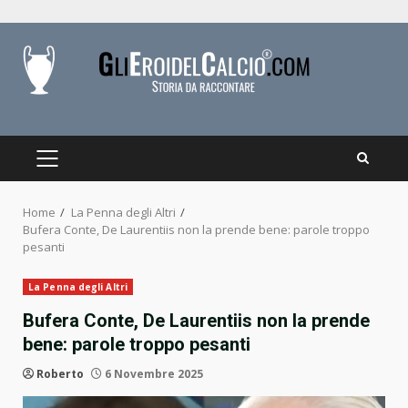
Skip
to
content
PRIMARY
MENU
Home
La Penna degli Altri
Bufera Conte, De Laurentiis non la prende bene: parole troppo
pesanti
La Penna degli Altri
Bufera Conte, De Laurentiis non la prende
bene: parole troppo pesanti
Roberto
6 Novembre 2025