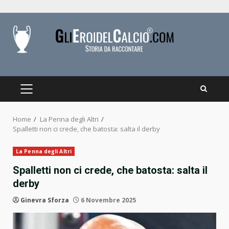
Skip
to
content
PRIMARY
MENU
Home
La Penna degli Altri
Spalletti non ci crede, che batosta: salta il derby
La Penna degli Altri
Spalletti non ci crede, che batosta: salta il
derby
Ginevra Sforza
6 Novembre 2025