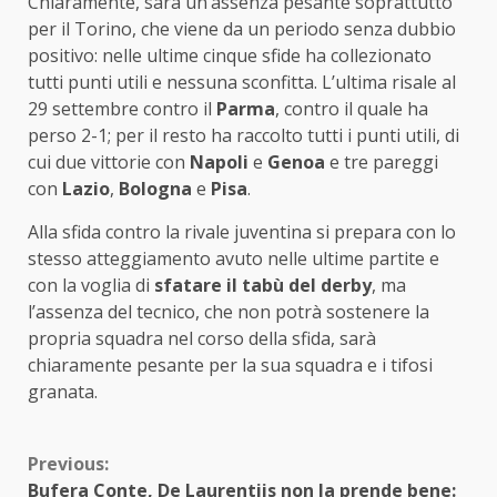
Chiaramente, sarà un’assenza pesante soprattutto
per il Torino, che viene da un periodo senza dubbio
positivo: nelle ultime cinque sfide ha collezionato
tutti punti utili e nessuna sconfitta. L’ultima risale al
29 settembre contro il
Parma
, contro il quale ha
perso 2-1; per il resto ha raccolto tutti i punti utili, di
cui due vittorie con
Napoli
e
Genoa
e tre pareggi
con
Lazio
,
Bologna
e
Pisa
.
Alla sfida contro la rivale juventina si prepara con lo
stesso atteggiamento avuto nelle ultime partite e
con la voglia di
sfatare il tabù del derby
, ma
l’assenza del tecnico, che non potrà sostenere la
propria squadra nel corso della sfida, sarà
chiaramente pesante per la sua squadra e i tifosi
granata.
Continue
Previous:
Bufera Conte, De Laurentiis non la prende bene: