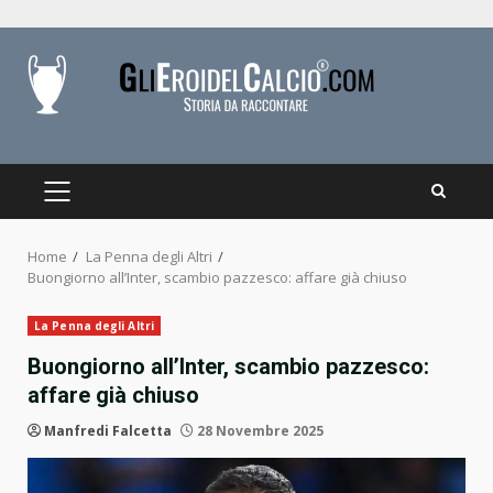
Skip
to
content
PRIMARY
MENU
Home
La Penna degli Altri
Buongiorno all’Inter, scambio pazzesco: affare già chiuso
La Penna degli Altri
Buongiorno all’Inter, scambio pazzesco:
affare già chiuso
Manfredi Falcetta
28 Novembre 2025