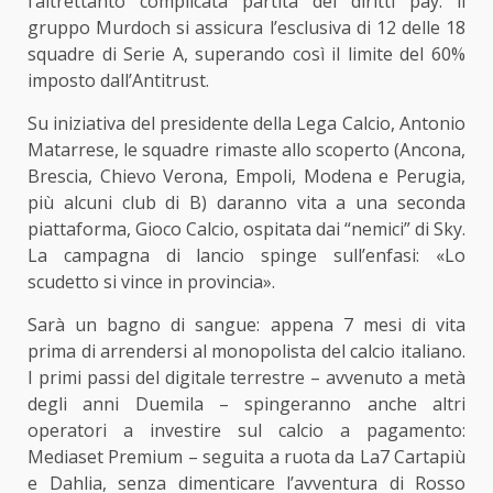
l’altrettanto complicata partita dei diritti pay: il
gruppo Murdoch si assicura l’esclusiva di 12 delle 18
squadre di Serie A, superando così il limite del 60%
imposto dall’Antitrust.
Su iniziativa del presidente della Lega Calcio, Antonio
Matarrese, le squadre rimaste allo scoperto (Ancona,
Brescia, Chievo Verona, Empoli, Modena e Perugia,
più alcuni club di B) daranno vita a una seconda
piattaforma, Gioco Calcio, ospitata dai “nemici” di Sky.
La campagna di lancio spinge sull’enfasi: «Lo
scudetto si vince in provincia».
Sarà un bagno di sangue: appena 7 mesi di vita
prima di arrendersi al monopolista del calcio italiano.
I primi passi del digitale terrestre – avvenuto a metà
degli anni Duemila – spingeranno anche altri
operatori a investire sul calcio a pagamento:
Mediaset Premium – seguita a ruota da La7 Cartapiù
e Dahlia, senza dimenticare l’avventura di Rosso