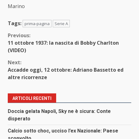
Marino
Tags:
prima-pagina
Serie A
Continue
Previous:
11 ottobre 1937: la nascita di Bobby Charlton
Reading
(VIDEO)
Next:
Accadde oggi, 12 ottobre: Adriano Bassetto ed
altre ricorrenze
ARTICOLI RECENTI
Doccia gelata Napoli, Sky ne è sicura: Conte
disperato
Calcio sotto choc, ucciso l’ex Nazionale: Paese
sconvolto