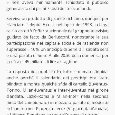
– non aveva minimamente schiodato il pubblico
generalista dai primi 7 tasti del telecomando.
Serviva un prodotto di grande richiamo, dunque, per
rilanciare Telepiù. E così, nel luglio del 1993, la Lega
calcio accettò l’offerta triennale del gruppo televisivo
guidato de facto da Berlusconi, nonostante la sua
partecipazione nel capitale sociale dell’azienda non
superasse il 10%: un anticipo di Serie B il sabato sera
e una partita di Serie A alle 20.30 della domenica per
la cifra di 45 miliardi di lire a stagione.
La risposta del pubblico fu tutto sommato tiepida,
anche perché il calendario dei posticipi era stato
blindato a monte: qualche sfida di cartello (Juventus-
Torino, Milan-Juventus e Inter-Juventus nel girone
d’andata, Lazio-Roma e Milan-Inter nella seconda
metà del campionato) in mezzo a partite di modesto
richiamo come Piacenza-Lecce (5ª giornata d’andata)
e Udinese-Reggiana, in coda all’ottava di ritorno.