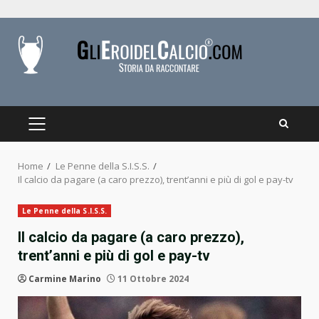
Skip
to
content
PRIMARY
MENU
Home
Le Penne della S.I.S.S.
Il calcio da pagare (a caro prezzo), trent’anni e più di gol e pay-tv
Le Penne della S.I.S.S.
Il calcio da pagare (a caro prezzo),
trent’anni e più di gol e pay-tv
Carmine Marino
11 Ottobre 2024