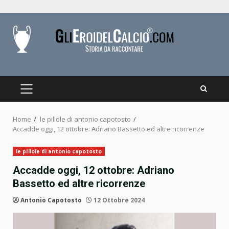
Skip
to
content
PRIMARY
MENU
Home
le pillole di antonio capotosto
Accadde oggi, 12 ottobre: Adriano Bassetto ed altre ricorrenze
le pillole di antonio capotosto
Accadde oggi, 12 ottobre: Adriano
Bassetto ed altre ricorrenze
Antonio Capotosto
12 Ottobre 2024