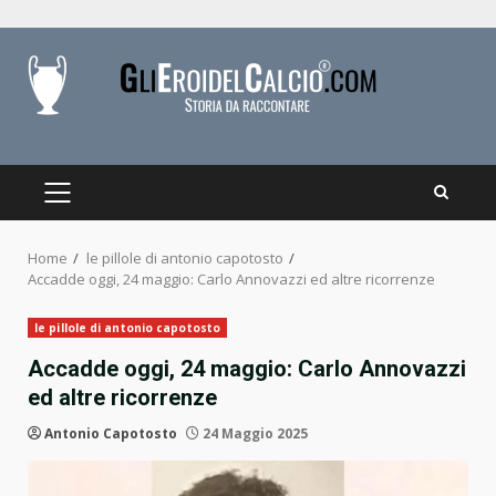
Skip
to
content
PRIMARY
MENU
Home
le pillole di antonio capotosto
Accadde oggi, 24 maggio: Carlo Annovazzi ed altre ricorrenze
le pillole di antonio capotosto
Accadde oggi, 24 maggio: Carlo Annovazzi
ed altre ricorrenze
Antonio Capotosto
24 Maggio 2025