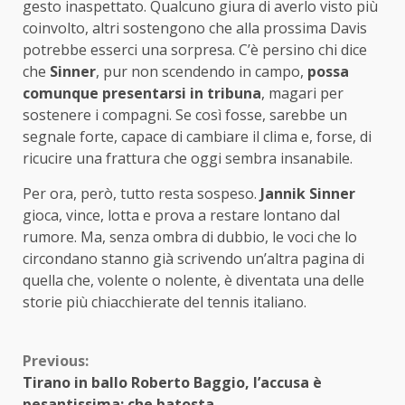
gesto inaspettato. Qualcuno giura di averlo visto più
coinvolto, altri sostengono che alla prossima Davis
potrebbe esserci una sorpresa. C’è persino chi dice
che
Sinner
, pur non scendendo in campo,
possa
comunque presentarsi in tribuna
, magari per
sostenere i compagni. Se così fosse, sarebbe un
segnale forte, capace di cambiare il clima e, forse, di
ricucire una frattura che oggi sembra insanabile.
Per ora, però, tutto resta sospeso.
Jannik Sinner
gioca, vince, lotta e prova a restare lontano dal
rumore. Ma, senza ombra di dubbio, le voci che lo
circondano stanno già scrivendo un’altra pagina di
quella che, volente o nolente, è diventata una delle
storie più chiacchierate del tennis italiano.
Continue
Previous:
Tirano in ballo Roberto Baggio, l’accusa è
Reading
pesantissima: che batosta