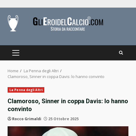
Skip
to
content
PRIMARY
MENU
Home
La Penna degli Altri
Clamoroso, Sinner in coppa Davis: lo hanno convinto
La Penna degli Altri
Clamoroso, Sinner in coppa Davis: lo hanno
convinto
Rocco Grimaldi
25 Ottobre 2025