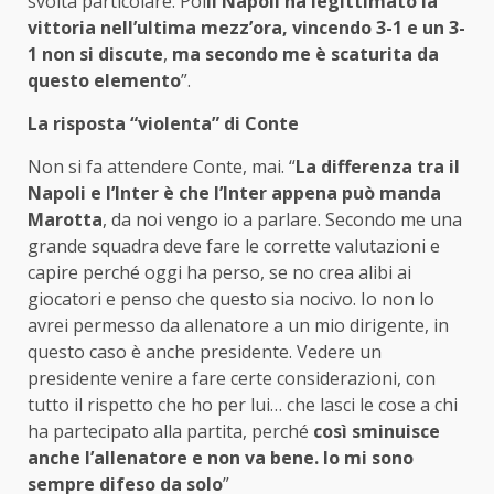
svolta particolare. Poi
il Napoli ha legittimato la
vittoria nell’ultima mezz’ora, vincendo 3-1 e un 3-
1 non si discute
,
ma secondo me è scaturita da
questo elemento
”.
La risposta “violenta” di Conte
Non si fa attendere Conte, mai. “
La differenza tra il
Napoli e l’Inter è che l’Inter appena può manda
Marotta
, da noi vengo io a parlare. Secondo me una
grande squadra deve fare le corrette valutazioni e
capire perché oggi ha perso, se no crea alibi ai
giocatori e penso che questo sia nocivo. Io non lo
avrei permesso da allenatore a un mio dirigente, in
questo caso è anche presidente. Vedere un
presidente venire a fare certe considerazioni, con
tutto il rispetto che ho per lui… che lasci le cose a chi
ha partecipato alla partita, perché
così sminuisce
anche l’allenatore e non va bene. Io mi sono
sempre difeso da solo
”