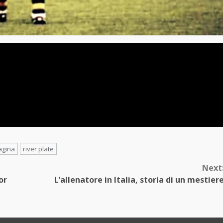
agina
river plate
Next
or
L’allenatore in Italia, storia di un mestier