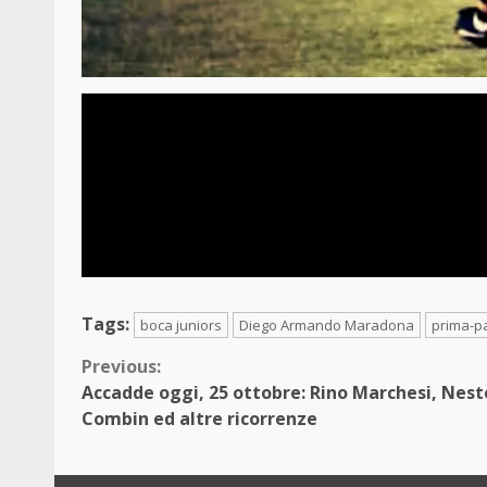
Tags:
boca juniors
Diego Armando Maradona
prima-p
Continue
Previous:
Accadde oggi, 25 ottobre: Rino Marchesi, Nest
Reading
Combin ed altre ricorrenze