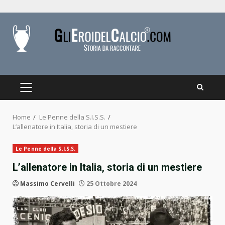
Skip
to
content
PRIMARY
MENU
Home
Le Penne della S.I.S.S.
L’allenatore in Italia, storia di un mestiere
Le Penne della S.I.S.S.
L’allenatore in Italia, storia di un mestiere
Massimo Cervelli
25 Ottobre 2024