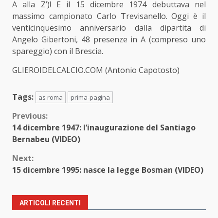
A alla Z’)! E il 15 dicembre 1974 debuttava nel
massimo campionato Carlo Trevisanello. Oggi è il
venticinquesimo anniversario dalla dipartita di
Angelo Gibertoni, 48 presenze in A (compreso uno
spareggio) con il Brescia.
GLIEROIDELCALCIO.COM (Antonio Capotosto)
Tags:
as roma
prima-pagina
Continue
Previous:
14 dicembre 1947: l’inaugurazione del Santiago
Reading
Bernabeu (VIDEO)
Next:
15 dicembre 1995: nasce la legge Bosman (VIDEO)
ARTICOLI RECENTI