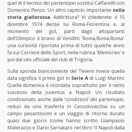
quel dì il tecnico dei partenopei sostituì Caffarellli con
Domenico Penzo. Un altro capitolo importante
nella
storia giallorossa
. Addirittura? Vi chiederete: il 15
dicembre 1974 decise lui Roma-Fiorentina e, al
momento del gol, partì dagli altoparlanti
dell’Olimpico il brano di Venditti ‘Roma,Roma,Roma’:
una curiosità riportata prima di tutto qualche anno
fa sul Corriere dello Sport, nella rubrica ‘Memories’ e
poi dal sito ufficiale del club di Trigoria.
Sulla sponda biancoceleste del Tevere invece quella
data significa il primo gol in
Serie A
di Luigi Martini.
Quella domenica è ricordata soprattutto per il netto
successo della Juventus a Napoli. Un risultato
condizionato anche dalle ‘condizioni’ dei partenopei,
reduci da una trasferta in Cecoslovacchia su un
campo pesantissimi e un viaggio di ritorno durato
quasi due giorni (come hanno scritto Giampaolo
Materazzo e Dario Sarnataro nel libro ‘Il Napoli dalla