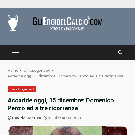
Skip
to
content
PRIMARY
MENU
Home
Uncategorized
Accadde oggi, 15 dicembre: Domenico Penzo ed altre ricorrenze
Uncategorized
Accadde oggi, 15 dicembre: Domenico
Penzo ed altre ricorrenze
Davide Dentico
15 Dicembre 2024