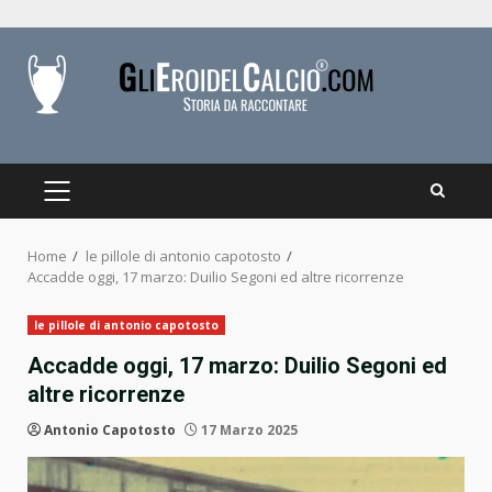
Skip
to
content
PRIMARY
MENU
Home
le pillole di antonio capotosto
Accadde oggi, 17 marzo: Duilio Segoni ed altre ricorrenze
le pillole di antonio capotosto
Accadde oggi, 17 marzo: Duilio Segoni ed
altre ricorrenze
Antonio Capotosto
17 Marzo 2025