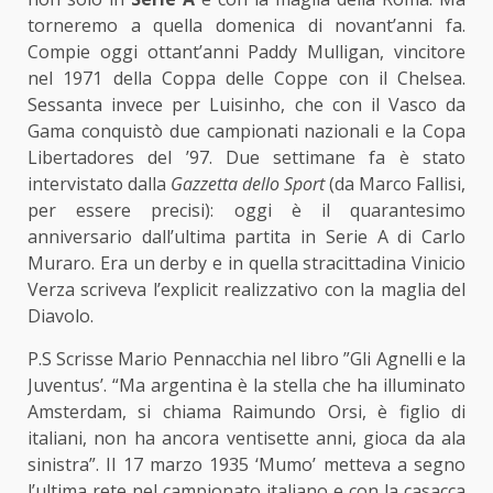
torneremo a quella domenica di novant’anni fa.
Compie oggi ottant’anni Paddy Mulligan, vincitore
nel 1971 della Coppa delle Coppe con il Chelsea.
Sessanta invece per Luisinho, che con il Vasco da
Gama conquistò due campionati nazionali e la Copa
Libertadores del ’97. Due settimane fa è stato
intervistato dalla
Gazzetta dello Sport
(da Marco Fallisi,
per essere precisi): oggi è il quarantesimo
anniversario dall’ultima partita in Serie A di Carlo
Muraro. Era un derby e in quella stracittadina Vinicio
Verza scriveva l’explicit realizzativo con la maglia del
Diavolo.
P.S Scrisse Mario Pennacchia nel libro ”Gli Agnelli e la
Juventus’. “Ma argentina è la stella che ha illuminato
Amsterdam, si chiama Raimundo Orsi, è figlio di
italiani, non ha ancora ventisette anni, gioca da ala
sinistra”. Il 17 marzo 1935 ‘Mumo’ metteva a segno
l’ultima rete nel campionato italiano e con la casacca