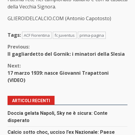
della Vecchia Signora.
GLIEROIDELCALCIO.COM (Antonio Capotosto)
Tags:
ACF Fiorentina
fc juventus
prima-pagina
Continue
Previous:
Il gagliardetto del Gornik: i minatori della Slesia
Reading
Next:
17 marzo 1939: nasce Giovanni Trapattoni
(VIDEO)
ARTICOLI RECENTI
Doccia gelata Napoli, Sky ne è sicura: Conte
disperato
Calcio sotto choc, ucciso l’ex Nazionale: Paese