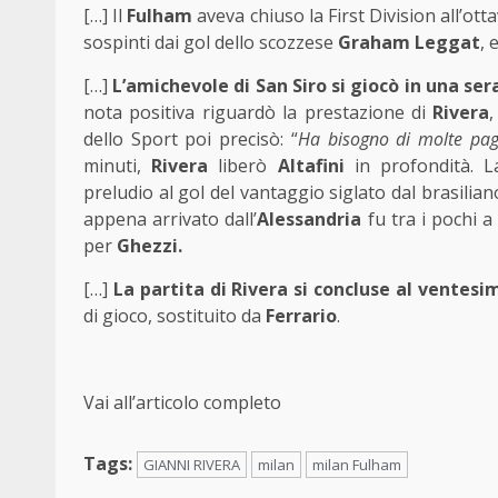
[…] Il
Fulham
aveva chiuso la First Division all’ot
sospinti dai gol dello scozzese
Graham
Leggat
, 
[…]
L’amichevole di San Siro si giocò in una ser
nota positiva riguardò la prestazione di
Rivera
,
dello Sport poi precisò: “
Ha bisogno di molte pagn
minuti,
Rivera
liberò
Altafini
in profondità. Lan
preludio al gol del vantaggio siglato dal brasil
appena arrivato dall’
Alessandria
fu tra i pochi 
per
Ghezzi.
[…]
La partita di Rivera si concluse al ventesim
di gioco, sostituito da
Ferrario
.
Vai all’articolo completo
Tags:
GIANNI RIVERA
milan
milan Fulham