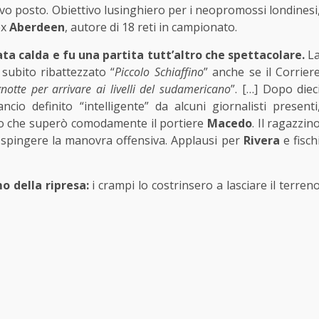
tavo posto. Obiettivo lusinghiero per i neopromossi londinesi
ex
Aberdeen
, autore di 18 reti in campionato.
ata calda e fu una partita tutt’altro che spettacolare.
L
 subito ribattezzato “
Piccolo Schiaffino
” anche se il Corrier
otte per arrivare ai livelli del sudamericano
”. […] Dopo diec
cio definito “intelligente” da alcuni giornalisti presenti
iano che superò comodamente il portiere
Macedo
. Il ragazzin
a spingere la manovra offensiva. Applausi per
Rivera
e fisch
o della ripresa:
i crampi lo costrinsero a lasciare il terren