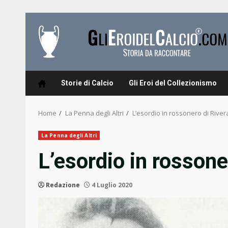
Skip
to
content
Storie di Calcio
Gli Eroi del Collezionismo
Home
La Penna degli Altri
L’esordio in rossonero di River
La Penna degli Altri
L’esordio in rossone
Redazione
4 Luglio 2020