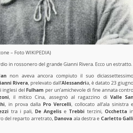
one – Foto WIKIPEDIA)
esordio in rossonero del grande Gianni Rivera. Ecco un estratto.
lan
non aveva ancora compiuto il suo diciassettessim
ianni Rivera
, prelevato dall’
Alessandri
a, è datato 23 giugn
i inglesi del
Fulham
per un’amichevole di fine annata contr
zoni
, il mitico Cina, assegnò al ragazzino di
Valle
Sa
hi
, in prova dalla
Pro
Vercelli
, collocato all’ala sinistra 
ezzi
tra i pali,
De
Angelis
e
Trebbi
terzini,
Occhetta
i
ro del reparto arretrato,
Danova
ala destra e
Carletto
Gall