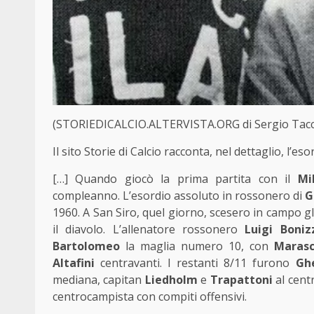
(STORIEDICALCIO.ALTERVISTA.ORG di Sergio Tacc
Il sito Storie di Calcio racconta, nel dettaglio, l’
[…] Quando giocò la prima partita con il
Mi
compleanno. L’esordio assoluto in rossonero di
G
1960. A San Siro, quel giorno, scesero in campo gl
il diavolo. L’allenatore rossonero
Luigi
Boniz
Bartolomeo
la maglia numero 10, con
Marasc
Altafini
centravanti. I restanti 8/11 furono
Gh
mediana, capitan
Liedholm
e
Trapattoni
al cent
centrocampista con compiti offensivi.