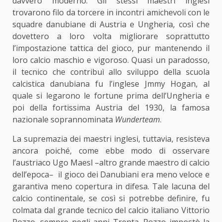
davvero moderno. Gli stessi maestri inglesi
trovarono filo da torcere in incontri amichevoli con le
squadre danubiane di Austria e Ungheria, così che
dovettero a loro volta migliorare soprattutto
l’impostazione tattica del gioco, pur mantenendo il
loro calcio maschio e vigoroso. Quasi un paradosso,
il tecnico che contribuì allo sviluppo della scuola
calcistica danubiana fu l’inglese Jmmy Hogan, al
quale si legarono le fortune prima dell’Ungheria e
poi della fortissima Austria del 1930, la famosa
nazionale soprannominata
Wunderteam
.
La supremazia dei maestri inglesi, tuttavia, resisteva
ancora poiché, come ebbe modo di osservare
l’austriaco Ugo Maesl –altro grande maestro di calcio
dell’epoca– il gioco dei Danubiani era meno veloce e
garantiva meno copertura in difesa. Tale lacuna del
calcio continentale, se così si potrebbe definire, fu
colmata dal grande tecnico del calcio italiano Vittorio
Pozzo, sempre negli anni Trenta. Pozzo impostò la