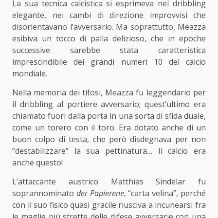
La sua tecnica calcistica si esprimeva nel dribbling
elegante, nei cambi di direzione improvvisi che
disorientavano l’avversario. Ma soprattutto, Meazza
esibiva un tocco di palla delizioso, che in epoche
successive sarebbe stata caratteristica
imprescindibile dei grandi numeri 10 del calcio
mondiale.
Nella memoria dei tifosi, Meazza fu leggendario per
il dribbling al portiere avversario; quest’ultimo era
chiamato fuori dalla porta in una sorta di sfida duale,
come un torero con il toro. Era dotato anche di un
buon colpo di testa, che però disdegnava per non
“destabilizzare” la sua pettinatura… Il calcio era
anche questo!
L’attaccante austrico Matthias Sindelar fu
soprannominato
der Papierene
, “carta velina”, perché
con il suo fisico quasi gracile riusciva a incunearsi fra
le maglie più strette delle difese avversarie con una