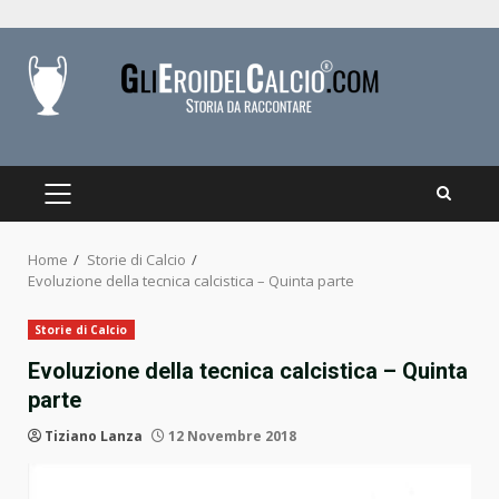
Skip
to
content
PRIMARY
MENU
Home
Storie di Calcio
Evoluzione della tecnica calcistica – Quinta parte
Storie di Calcio
Evoluzione della tecnica calcistica – Quinta
parte
Tiziano Lanza
12 Novembre 2018