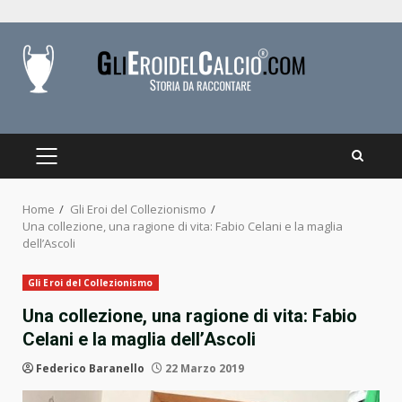
Skip
to
content
PRIMARY
MENU
Home
Gli Eroi del Collezionismo
Una collezione, una ragione di vita: Fabio Celani e la maglia
dell’Ascoli
Gli Eroi del Collezionismo
Una collezione, una ragione di vita: Fabio
Celani e la maglia dell’Ascoli
Federico Baranello
22 Marzo 2019