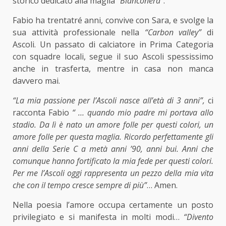
storico dedicato alla maglia
“Bianconera”
.
Fabio ha trentatré anni, convive con Sara, e svolge la
sua attività professionale nella
“Carbon valley”
di
Ascoli. Un passato di calciatore in Prima Categoria
con squadre locali, segue il suo Ascoli spessissimo
anche in trasferta, mentre in casa non manca
davvero mai.
“La mia passione per l’Ascoli nasce all’età di 3 anni”,
ci
racconta Fabio
“ … quando mio padre
mi portava allo
stadio. Da lì è nato un amore folle per questi colori, un
amore folle per questa maglia. Ricordo perfettamente gli
anni della Serie C a metà anni ’90, anni bui. Anni che
comunque hanno fortificato la mia fede per questi colori.
Per me l’Ascoli oggi rappresenta un pezzo della mia vita
che con il tempo cresce sempre di più”
… Amen.
Nella poesia l’amore occupa certamente un posto
privilegiato e si manifesta in molti modi…
“D
ivento