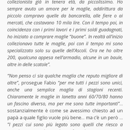
collezionista già in tenera età, da piccolissimo. Ho
sempre avuto un amore per le maglie, addirittura da
piccolo compravo quelle da bancarella, alle fiere o ai
mercati, che costavano 10 mila lire. Con il tempo poi, in
coincidenza con i primi lavori e i primi soldi guadagnati,
ho iniziato a comprare maglie “buone”. In realtà all’inizio
collezionavo tutte le maglie, poi con il tempo mi sono
specializzato solo su quelle dell’Ascoli. Ora ne ho
oltre
200, qualcuna appesa nell’armadio, alcune in un baule,
altre in delle scatole”.
“Non penso ci sia qualche maglia che reputo migliore di
altre”
, prosegue Fabio
“p
er me tutti i pezzi sono unici,
anche una semplice maglia di stagioni recenti.
Chiaramente le maglie in lanetta anni 60/70/80 hanno
un fascino diverso, ma per me sono tutte importanti”
…
sostanzialmente è come se avessimo chiesto ad un
papà a quale figlio vuole più bene… ma c’è un però …
”I pezzi cui sono più legato sono quelli che riesco a