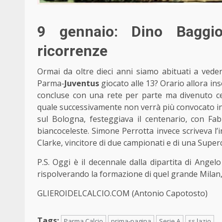
9 gennaio: Dino Baggio,
ricorrenze
Ormai da oltre dieci anni siamo abituati a veder
Parma-
Juventus
giocato alle 13? Orario allora ins
concluse con una rete per parte ma divenuto cel
quale successivamente non verrà più convocato in
sul Bologna, festeggiava il centenario, con Fab
biancoceleste. Simone Perrotta invece scriveva l’in
Clarke, vincitore di due campionati e di una Supe
P.S. Oggi è il decennale dalla dipartita di Angelo
rispolverando la formazione di quel grande Milan, 
GLIEROIDELCALCIO.COM (Antonio Capotosto)
Tags:
Parma Calcio
prima-pagina
Serie A
ss lazio