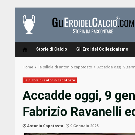
Skip
to
content
Storie di Calcio
Gli Eroi del Collezionismo
Home
le pillole di antonio capotosto
Accadde oggi, 9 genn
le pillole di antonio capotosto
Accadde oggi, 9 gen
Fabrizio Ravanelli e
Antonio Capotosto
9 Gennaio 2025