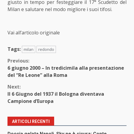
giusto in tempo per festeggiare il 17° Scudetto del
Milan e salutare nel modo migliore i suoi tifosi.
Vai all’articolo originale
Tags:
milan
redondo
Continue
Previous:
6 giugno 2000 – In tredicimila alla presentazione
Reading
del “Re Leone” alla Roma
Next:
Il 6 Giugno del 1937 il Bologna diventava
Campione d’Europa
ARTICOLI RECENTI
Doccia gelata Napoli, Sky ne è sicura: Conte