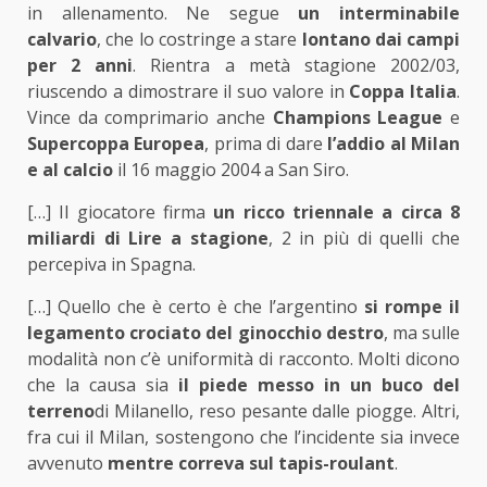
in allenamento. Ne segue
un interminabile
calvario
, che lo costringe a stare
lontano dai campi
per 2 anni
. Rientra a metà stagione 2002/03,
riuscendo a dimostrare il suo valore in
Coppa Italia
.
Vince da comprimario anche
Champions League
e
Supercoppa Europea
, prima di dare
l’addio al Milan
e al calcio
il 16 maggio 2004 a San Siro.
[…] Il giocatore firma
un ricco triennale a circa 8
miliardi di Lire a stagione
, 2 in più di quelli che
percepiva in Spagna.
[…] Quello che è certo è che l’argentino
si rompe il
legamento crociato del ginocchio destro
, ma sulle
modalità non c’è uniformità di racconto. Molti dicono
che la causa sia
il piede messo in un buco del
terreno
di Milanello, reso pesante dalle piogge. Altri,
fra cui il Milan, sostengono che l’incidente sia invece
avvenuto
mentre correva sul tapis-roulant
.