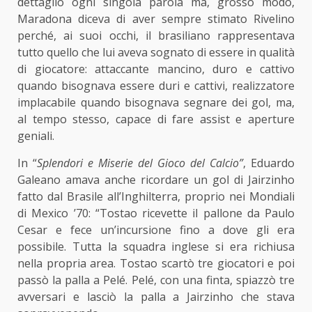
dettaglio ogni singola parola ma, grosso modo,
Maradona diceva di aver sempre stimato Rivelino
perché, ai suoi occhi, il brasiliano rappresentava
tutto quello che lui aveva sognato di essere in qualità
di giocatore: attaccante mancino, duro e cattivo
quando bisognava essere duri e cattivi, realizzatore
implacabile quando bisognava segnare dei gol, ma,
al tempo stesso, capace di fare assist e aperture
geniali.
In “
Splendori e Miserie del Gioco del Calcio”
, Eduardo
Galeano amava anche ricordare un gol di Jairzinho
fatto dal Brasile all’Inghilterra, proprio nei Mondiali
di Mexico ’70: “Tostao ricevette il pallone da Paulo
Cesar e fece un’incursione fino a dove gli era
possibile. Tutta la squadra inglese si era richiusa
nella propria area. Tostao scartò tre giocatori e poi
passò la palla a Pelé. Pelé, con una finta, spiazzò tre
avversari e lasciò la palla a Jairzinho che stava