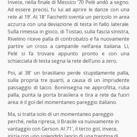
Invece, nella finale di Messico ’70 Pelé andò a segno.
Ad essere precisi, fu lui ad aprire le danze con una
rete al 19’. Al 18′ Facchetti sventa un pericolo in area
azzurra con una deviazione di testa in fallo laterale.
Sulla rimessa in gioco, di Tostao, sulla fascia sinistra,
Rivelino riceve palla di controbalzo e fa nuovamente
partire un cross a campanile nell’area italiana. Lì,
Pelé si fa trovare appunto pronto e con una
schiacciata di testa segna la rete dell’uno a zero.
Poi, al 38′ un brasiliano perde stupidamente palla,
sulla propria tre quarti, a causa di un imprudente
passaggio di tacco. Boninsegna ne approfitta, ruba
palla, punta la porta brasilera e tira a rete da fuori
area: è il gol del momentaneo pareggio italiano.
Ma, si tratta solo di un momentaneo pareggio
perché, nella ripresa, il Brasile va nuovamente in
vantaggio con Gerson. Al 71′, il terzo gol, invece,
inizia con uno splendido lancio di una trentina di