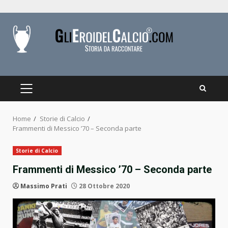
Skip
to
content
PRIMARY
MENU
Home
Storie di Calcio
Frammenti di Messico ’70 – Seconda parte
Storie di Calcio
Frammenti di Messico ’70 – Seconda parte
Massimo Prati
28 Ottobre 2020