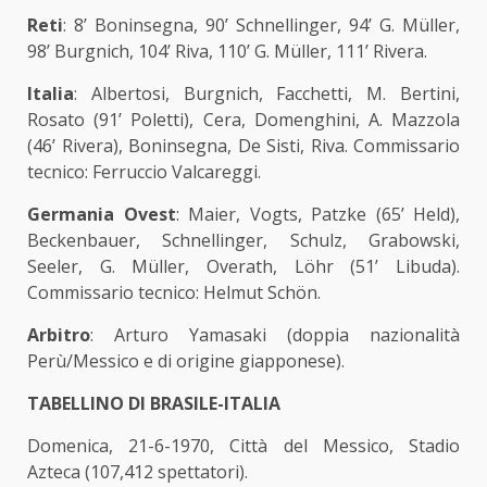
Reti
: 8’ Boninsegna, 90’ Schnellinger, 94’ G. Müller,
98’ Burgnich, 104’ Riva, 110’ G. Müller, 111’ Rivera.
Italia
: Albertosi, Burgnich, Facchetti, M. Bertini,
Rosato (91’ Poletti), Cera, Domenghini, A. Mazzola
(46’ Rivera), Boninsegna, De Sisti, Riva. Commissario
tecnico: Ferruccio Valcareggi.
Germania Ovest
: Maier, Vogts, Patzke (65’ Held),
Beckenbauer, Schnellinger, Schulz, Grabowski,
Seeler, G. Müller, Overath, Löhr (51’ Libuda).
Commissario tecnico: Helmut Schön.
Arbitro
: Arturo Yamasaki (doppia nazionalità
Perù/Messico e di origine giapponese).
TABELLINO DI BRASILE-ITALIA
Domenica, 21-6-1970, Città del Messico, Stadio
Azteca (107,412 spettatori).