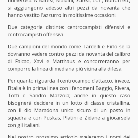
numerosa. A Baresi, Maldini, Scirea, Zoff, Buffon etc,
si aggiungono adesso altri pezzi da novanta che
hanno vestito l’azzurro in moltissime occasioni.
Due categorie distinte: centrocampisti difensivi e
centrocampisti offensivi.
Due campioni del mondo come Tardelli e Pirlo se la
dovranno vedere contro pezzi da novanta del calibro
di Falcao, Xavi e Matthaus e concorreranno per
comporre la linea di mediana più vicina alla difesa.
Per quanto riguarda il centrocampo d’attacco, invece,
l’Italia è in prima linea con i fenomeni Baggio, Rivera,
Totti e Sandro Mazzola; anche in questo caso
bisognerà decidere in un lotto di classe cristallina,
con il dio Maradona unico sicuro di un posto in
squadra e con Puskas, Platini e Zidane a giocarsela
con gli italiani.
Nel nostro prossimo articolo sveleremo i nomi dei