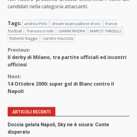
candidati nella categoria attaccanti.
Tags:
andrea Pirlo
dream team pallone d'oro
france
football
francesco totti
GIANNI RIVERA
MARCO TARDELLI
Roberto Baggio
sandro mazzola
Continue
Previous:
Il derby di Milano, tra partite ufficiali ed incontri
Reading
ufficiosi
Next:
14 Ottobre 2000: super gol di Blanc contro il
Napoli
ARTICOLI RECENTI
Doccia gelata Napoli, Sky ne è sicura: Conte
disperato