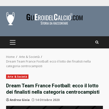
Skip
to
content
PRIMARY
MENU
Home
Arte & Società
Dream Team France Football: ecco il lotto dei finalisti nella
categoria centrocampisti
Arte & Società
Dream Team France Football: ecco il lotto
dei finalisti nella categoria centrocampisti
Andrea Gioia
14 Ottobre 2020