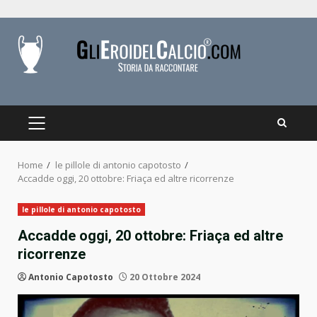
Skip
to
content
PRIMARY
MENU
Home
le pillole di antonio capotosto
Accadde oggi, 20 ottobre: Friaça ed altre ricorrenze
le pillole di antonio capotosto
Accadde oggi, 20 ottobre: Friaça ed altre
ricorrenze
Antonio Capotosto
20 Ottobre 2024