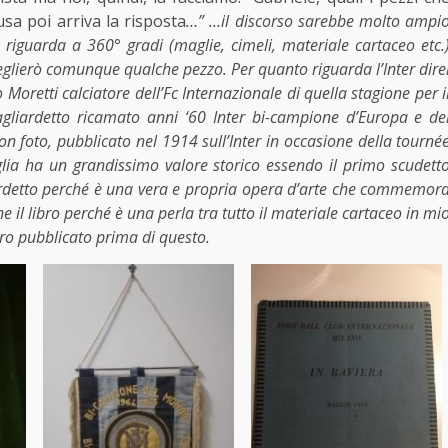
usa poi arriva la risposta
…” …il discorso sarebbe molto ampi
riguarda a 360° gradi (maglie, cimeli, materiale cartaceo etc.
glierò comunque qualche pezzo. Per quanto riguarda l’Inter dire
oretti calciatore dell’Fc Internazionale di quella stagione per i
agliardetto ricamato anni ‘60 Inter bi-campione d’Europa e de
on foto, pubblicato nel 1914 sull’Inter in occasione della tourné
glia ha un grandissimo valore storico essendo il primo scudett
iardetto perché è una vera e propria opera d’arte che commemor
ne il libro perché è una perla tra tutto il materiale cartaceo in mi
bro pubblicato prima di questo.