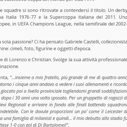
e squadre si sono ritrovate a contendersi il titolo. Un derb
pa Italia 1976-77 e la Supercoppa italiana del 2011. Un
ropee, in UEFA Champions League, nella semifinale del 2002
 sola passione? Ci ha pensato Gabriele Castelli, collezionist
e: cimeli, foto, figurine e oggetti d’epoca.
 di Lorenzo e Christian. Svolge la sua attività professional
inazione.
onta,
“…insieme a mio fratello, più grande di me di quattro anni
ntorno i cinque anni andavo a vedere i suoi allenamenti e ricord
giocato poi a livello provinciale togliendomi grandi soddisfazion
dopo i 30 anni una volta sposato. Per un gruppetto di ragazzi d
i Regionali e arrivare in fondo alle finali battendo squadron
ndelebile. Con le dovute proporzioni un po’ come il Leicester d
a una famiglia di milanisti e quindi… il mio debutto allo stadio f
tese 1-0 con gol di Di Bartolomei!”.