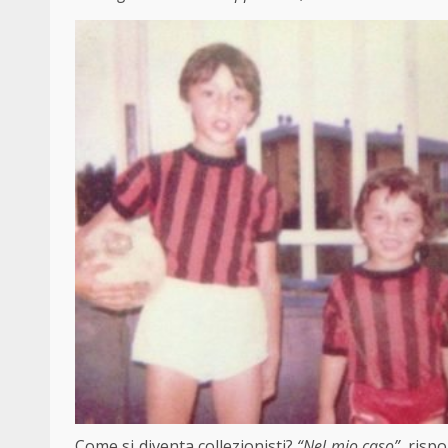
Come si diventa collezionisti?
“Nel mio caso”
, risp