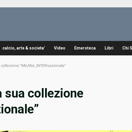
calcio, arte & societa’
Video
Emeroteca
Libri
Chi 
ua collezione “MILANo_INTERnazionale”
a sua collezione
ionale”