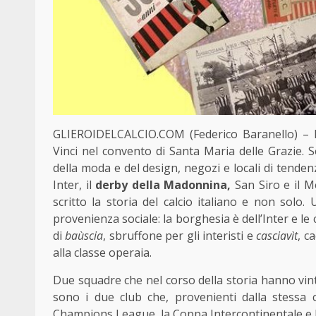
GLIEROIDELCALCIO.COM (Federico Baranello) – L
Vinci nel convento di Santa Maria delle Grazie. Se
della moda e del design, negozi e locali di tend
Inter, il
derby della Madonnina,
San Siro e il M
scritto la storia del calcio italiano e non solo.
provenienza sociale: la borghesia è dell’Inter e le 
di
baùscia
, sbruffone per gli interisti e
casciavìt
, c
alla classe operaia.
Due squadre che nel corso della storia hanno vin
sono i due club che, provenienti dalla stessa
Champions League, la Coppa Intercontinentale e l