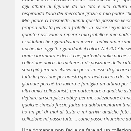
agli album di figurine da un lato e alla cultura d
respirando l’aria dei mercatini grazie a mio padre che
Mio padre ci trasmette quindi questa passione verso
propria attività per mio fratello. Io invece seguo la
quanto riuscivano a reperire mio fratello e mio padre. M
i soldatini che riguardavano invece i nativi americani
anche altri oggetti riguardanti il calcio. Nel 2013 la
rimasi incantato e decisi che, partendo dalle poche co
collezione unica da mettere a disposizione della città
sono più fermato. Avevo da poco smesso di giocare a 
tutta la passione per questo sport nella ricerca di ci
giornate perché tra lavoro e famiglia un attimo per 
altri amici collezionisti, per partecipare a qualche a
definire un semplice hobby: per me collezionare è una
qualche cimelio faccio fatica ad addormentarmi tant
ho un po’ di mal di testa e mi arriva qualche fo
collezione mi passa tutto … come posso rinunciare ad
Una domanda non facile da fare ad un collezionis