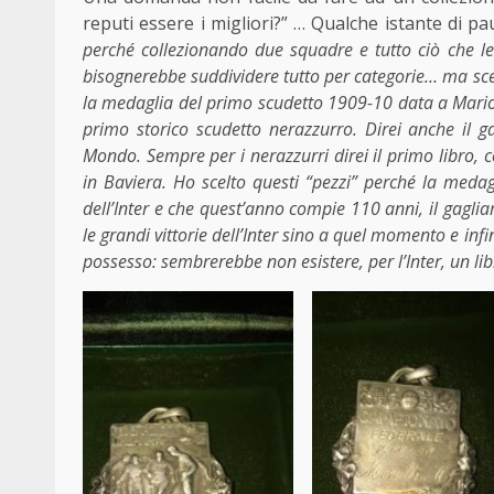
reputi essere i migliori?” … Qualche istante di pa
perché collezionando due squadre e tutto ciò che le 
bisognerebbe suddividere tutto per categorie… ma sce
la medaglia del primo scudetto 1909-10 data a Mario M
primo storico scudetto nerazzurro. Direi anche il g
Mondo. Sempre per i nerazzurri direi il primo libro, c
in Baviera. Ho scelto questi “pezzi” perché la meda
dell’Inter e che quest’anno compie 110 anni, il gagl
le grandi vittorie dell’Inter sino a quel momento e infi
possesso: sembrerebbe non esistere, per l’Inter, un li