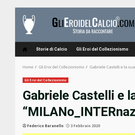
Skip
to
content
Storie di Calcio
Gli Eroi del Collezionismo
Home
Gli Eroi del Collezionismo
Gabriele Castelli e la s
Gli Eroi del Collezionismo
Gabriele Castelli e l
“MILANo_INTERnaz
Federico Baranello
3 Febbraio 2020