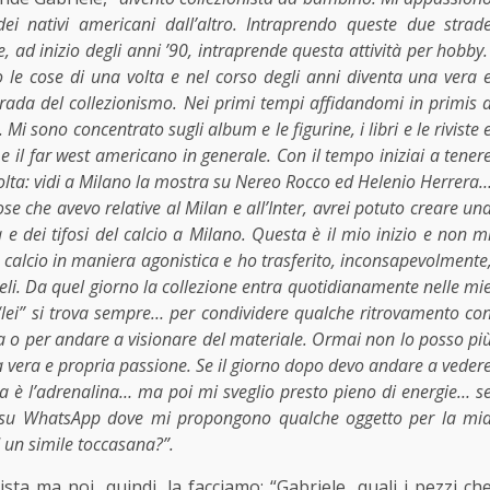
ei nativi americani dall’altro. Intraprendo queste due strad
, ad inizio degli anni ’90, intraprende questa attività per hobby
 le cose di una volta e nel corso degli anni diventa una vera 
 strada del collezionismo. Nei primi tempi affidandomi in primis 
i sono concentrato sugli album e le figurine, i libri e le riviste 
 e il far west americano in generale. Con il tempo iniziai a tener
 svolta: vidi a Milano la mostra su Nereo Rocco ed Helenio Herrera
se che avevo relative al Milan e all’Inter, avrei potuto creare un
 e dei tifosi del calcio a Milano. Questa è il mio inizio e non m
calcio in maniera agonistica e ho trasferito, inconsapevolmente
meli. Da quel giorno la collezione entra quotidianamente nelle mi
“lei” si trova sempre… per condividere qualche ritrovamento co
sta o per andare a visionare del materiale. Ormai non lo posso pi
 vera e propria passione. Se il giorno dopo devo andare a veder
a è l’adrenalina… ma poi mi sveglio presto pieno di energie… s
to su WhatsApp dove mi propongono qualche oggetto per la mi
 un simile toccasana?”.
ta ma noi, quindi, la facciamo: “Gabriele, quali i pezzi ch