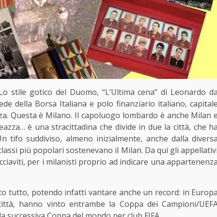
o stile gotico del Duomo, “L’Ultima cena” di Leonardo d
de della Borsa Italiana e polo finanziario italiano, capital
enza. Questa è Milano. Il capoluogo lombardo è anche Milan 
eazza… è una stracittadina che divide in due la città, che h
 Un tifo suddiviso, almeno inizialmente, anche dalla divers
classi più popolari sostenevano il Milan. Da qui gli appellativ
acciaviti, per i milanisti proprio ad indicare una appartenenz
to tutto, potendo infatti vantare anche un record: in Europ
 città, hanno vinto entrambe la Coppa dei Campioni/UEF
a successiva Coppa del mondo per club FIFA.