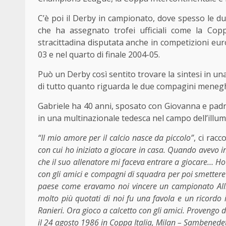
C’è poi il Derby in campionato, dove spesso le du
che ha assegnato trofei ufficiali come la Cop
stracittadina disputata anche in competizioni eu
03 e nel quarto di finale 2004-05.
Può un Derby così sentito trovare la sintesi in una
di tutto quanto riguarda le due compagini meneghin
Gabriele ha 40 anni, sposato con Giovanna e padre
in una multinazionale tedesca nel campo dell’illum
“Il mio amore per il calcio nasce da piccolo”
, ci racc
con cui ho iniziato a giocare in casa. Quando avevo i
che il suo allenatore mi faceva entrare a giocare… Ho 
con gli amici e compagni di squadra per poi smettere 
paese come eravamo noi vincere un campionato Alliev
molto più quotati di noi fu una favola e un ricordo i
Ranieri. Ora gioco a calcetto con gli amici. Provengo d
il 24 agosto 1986 in Coppa Italia, Milan – Sambenedet