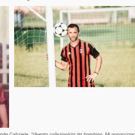
onde Gabriele,
“divento collezionista da bambino. Mi appassion