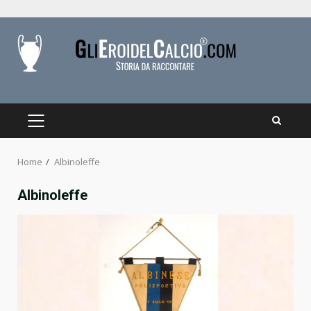
Skip
to
content
PRIMARY
MENU
Home
Albinoleffe
Albinoleffe