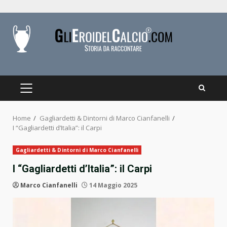
Skip
to
content
PRIMARY
MENU
Home
Gagliardetti & Dintorni di Marco Cianfanelli
I “Gagliardetti d’Italia”: il Carpi
Gagliardetti & Dintorni di Marco Cianfanelli
I “Gagliardetti d’Italia”: il Carpi
Marco Cianfanelli
14 Maggio 2025