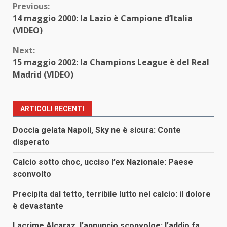
Continue
Previous:
14 maggio 2000: la Lazio è Campione d’Italia
Reading
(VIDEO)
Next:
15 maggio 2002: la Champions League è del Real
Madrid (VIDEO)
ARTICOLI RECENTI
Doccia gelata Napoli, Sky ne è sicura: Conte
disperato
Calcio sotto choc, ucciso l’ex Nazionale: Paese
sconvolto
Precipita dal tetto, terribile lutto nel calcio: il dolore
è devastante
Lacrime Alcaraz, l’annuncio sconvolge: l’addio fa