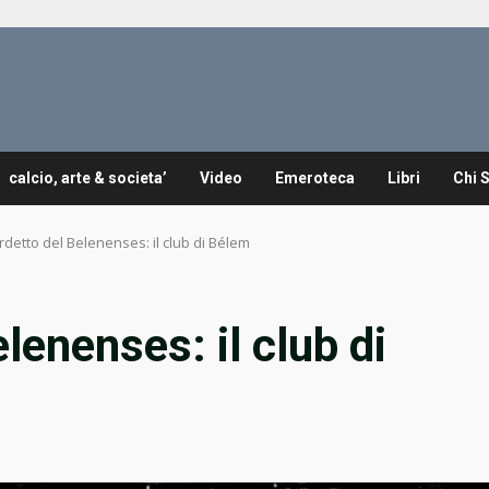
calcio, arte & societa’
Video
Emeroteca
Libri
Chi 
ardetto del Belenenses: il club di Bélem
elenenses: il club di