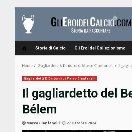
Skip
to
content
Storie di Calcio
Gli Eroi del Collezionismo
Home
Gagliardetti & Dintorni di Marco Cianfanelli
Il gagli
Gagliardetti & Dintorni di Marco Cianfanelli
Il gagliardetto del B
Bélem
Marco Cianfanelli
27 Ottobre 2024