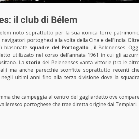
es: il club di Bélem
élem noto soprattutto per la sua iconica torre patrimoni
avigatori portoghesi alla volta della Cina e dell’India. Oltr
iù blasonate
squadre del Portogallo
, il Belenenses. Ogg
etto utilizzato nel corso dell’annata 1961 in cui gli azzurr
usitano. La
storia
del Belenenses vanta vittorie (tra le altr
i) ma anche parecchie sconfitte soprattutto recenti ch
 negli ultimi anni fino alla terza divisione dove la squadr
temma che campeggia al centro del gagliardetto ove compar
cavalleresco portoghese che trae diretta origine dai Templari.