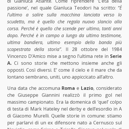
di Gianluca Atlante. Come riprendere ‘L’età della
passione’, nel quale Gianluca Teodori ha scritto:
“È
l’ultimo a salire sulla macchina lanciata verso lo
scudetto, ma è quello che regala nuovo slancio alla
corsa. Perché è quello che scende per ultimo, tanti anni
dopo. Perché è in campo a lungo da ultimo testimone,
ultima bandiera, ultimo esempio della banda più
scapestrata della storia”
. Il 28 ottobre del 1984
Vincenzo D’Amico mise a segno l’ultima rete in
Serie
A.
Ci sono storie che mettono insieme anche gli
opposti. Così diversi. E’ come il cielo e il mare che da
lontano sembrano, uniti, uno appiccicato all’altro.
Una data che accomuna
Roma
e
Lazio
, considerato
che Giuseppe Giannini realizzò il primo gol nel
massimo campionato. Era la domenica di ‘quel’ colpo
di testa di Mark Hateley nel derby e dell’esordio in A
di Giacomo Murelli. Quelle storie in comune: stiamo
per parlarvi di un ex difensore nato a Cernusco sul