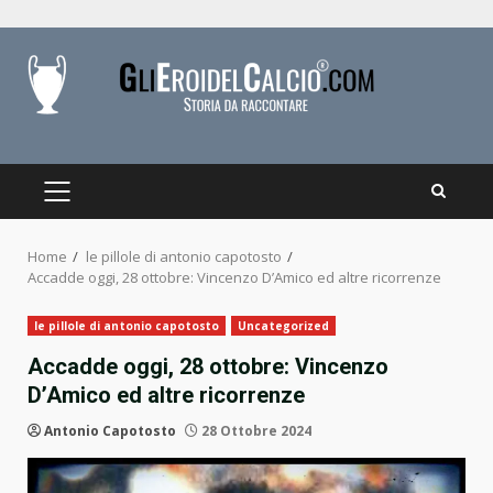
Skip
to
content
PRIMARY
MENU
Home
le pillole di antonio capotosto
Accadde oggi, 28 ottobre: Vincenzo D’Amico ed altre ricorrenze
le pillole di antonio capotosto
Uncategorized
Accadde oggi, 28 ottobre: Vincenzo
D’Amico ed altre ricorrenze
Antonio Capotosto
28 Ottobre 2024