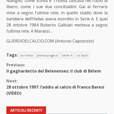
Naviglio, come Scirea e Tricella. Giocava nel ruolo di
libero, come i sue due concittadini. Gai al Ferraris
mise a segno l’ultima rete, in quello stadio dove la
bandiera dell’Hellas aveva esordito in Serie A. E quel
28 ottobre 1984 Roberto Galbiati metteva a segno
l’ultima rete. A Marassi…
GLIEROIDELCALCIO.COM (Antonio Capotosto)
Tags:
as roma
prima-pagina
Serie A
ss lazio
Continue
Previous:
Il gagliardetto del Belenenses: il club di Bélem
Reading
Next:
28 ottobre 1997: l’addio al calcio di Franco Baresi
(VIDEO)
ARTICOLI RECENTI