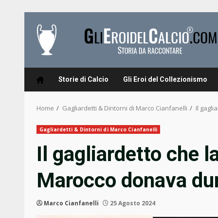
Skip
to
content
Storie di Calcio
Gli Eroi del Collezionismo
Home
Gagliardetti & Dintorni di Marco Cianfanelli
Il gagl
Gagliardetti & Dintorni di Marco Cianfanelli
Il gagliardetto che 
Marocco donava dur
Marco Cianfanelli
25 Agosto 2024