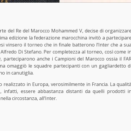
rte del Re del Marocco Mohammed V, decise di organizzar
rima edizione
la federazione marocchina
invitò a partecipar
si vinsero il torneo che in finale batterono l’Inter che a su
 Alfredo Di Stefano. Per completezza al torneo, così come i
989, parteciparono anche i Campioni del Marocco ossia il FA
ina omaggiò le squadre partecipanti con un gagliardetto d
o in canutiglia.
o realizzato in Europa, verosimilmente in Francia. La qualit
, infatti, essere abbastanza distanti da quelli prodotti i
lla circostanza, all’Inter.