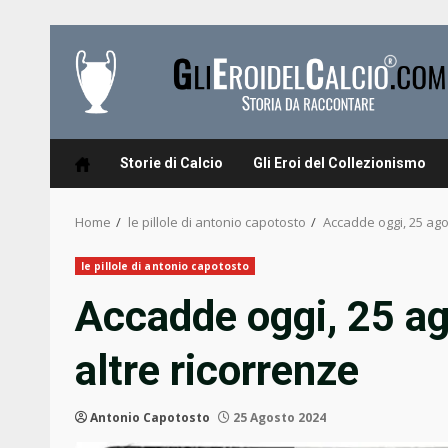
Skip
to
content
Storie di Calcio
Gli Eroi del Collezionismo
Home
le pillole di antonio capotosto
Accadde oggi, 25 ago
le pillole di antonio capotosto
Accadde oggi, 25 ag
altre ricorrenze
Antonio Capotosto
25 Agosto 2024