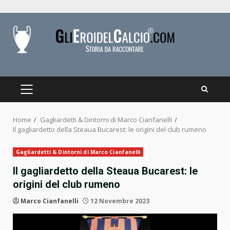
Skip
to
content
PRIMARY
MENU
Home
Gagliardetti & Dintorni di Marco Cianfanelli
Il gagliardetto della Steaua Bucarest: le origini del club rumeno
Gagliardetti & Dintorni di Marco Cianfanelli
Il gagliardetto della Steaua Bucarest: le
origini del club rumeno
Marco Cianfanelli
12 Novembre 2023