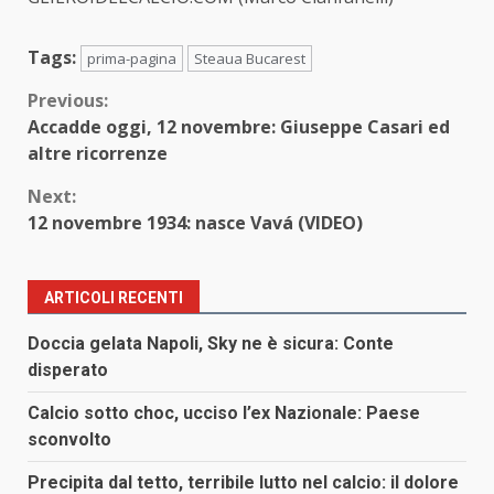
Tags:
prima-pagina
Steaua Bucarest
Continue
Previous:
Accadde oggi, 12 novembre: Giuseppe Casari ed
Reading
altre ricorrenze
Next:
12 novembre 1934: nasce Vavá (VIDEO)
ARTICOLI RECENTI
Doccia gelata Napoli, Sky ne è sicura: Conte
disperato
Calcio sotto choc, ucciso l’ex Nazionale: Paese
sconvolto
Precipita dal tetto, terribile lutto nel calcio: il dolore