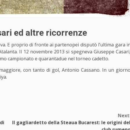
ri ed altre ricorrenze
ova. E proprio di fronte ai partenopei disputò
l’ultima gara i
ll’Atalanta. Il 12 novembre 2013 si spegneva Giuseppe Casari
imo campionato e quarantadue nel torneo cadetto.
maggiore, con tanto di gol, Antonio Cassano. In un giorn
iya.
Next
di
Il gagliardetto della Steaua Bucarest: le origini de
club rumen