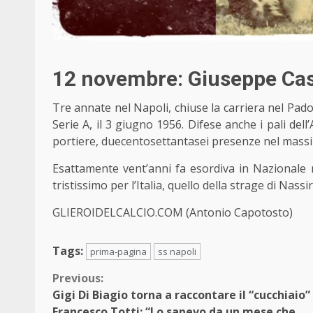
12 novembre: Giuseppe Casa
Tre annate
nel Napoli
, chiuse la carriera nel Pad
Serie A
, il 3 giugno 1956. Difese anche i pali de
portiere, duecentosettantasei presenze nel mass
Esattamente vent’anni fa esordiva in Nazionale 
tristissimo per l’Italia, quello della strage di Nassir
GLIEROIDELCALCIO.COM (Antonio Capotosto)
Tags:
prima-pagina
ss napoli
Continue
Previous:
Gigi Di Biagio torna a raccontare il “cucchiaio” 
Reading
Francesco Totti: “Lo sapevo da un mese che