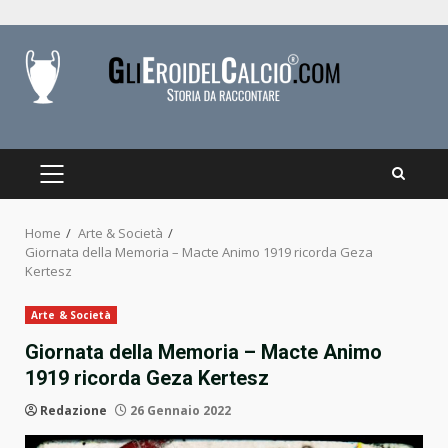
Skip
to
content
PRIMARY
MENU
Home
Arte & Società
Giornata della Memoria – Macte Animo 1919 ricorda Geza
Kertesz
Arte & Società
Giornata della Memoria – Macte Animo
1919 ricorda Geza Kertesz
Redazione
26 Gennaio 2022