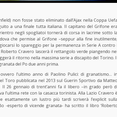
field) non fosse stato eliminato dall’Ajax nella Coppa Uef
ito a una finale tutta italiana. Il capitano del Grifone er
rientro negli spogliatoi tornerà di corsa in lacrime sotto l
dova che permise al Grifone –seppur alla fine inutilmente
i giocarsi lo spareggio per la permanenza in Serie A contro 
 Roberto Cravero lascerà il rettangolo verde piangendo ne
ggerà il ritorno nella massima serie a discapito del Torino. I
granata del Po due anni prima.
ovvero l’ultimo anno di Paolino Pulici: di granatismo… i
del Toro pubblicata nel 2013 sul Guerin Sportivo da Matte
Il 26 gennaio di trent’anni fa il libero –in grado però d
zava l’ultima rete con la casacca torinista. Alla Lazio Cravero 
esattamente un lustro più tardi scriverà l’explicit sull
o -esperto di vicende granata- ha scritto il libro ‘Robert