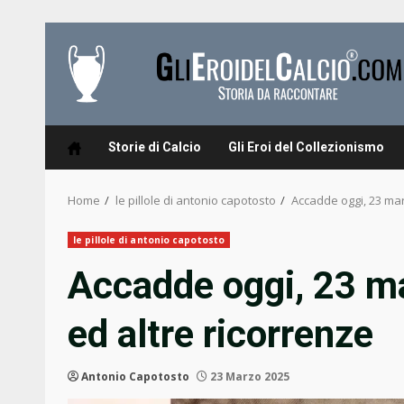
Skip
to
content
Storie di Calcio
Gli Eroi del Collezionismo
Home
le pillole di antonio capotosto
Accadde oggi, 23 mar
le pillole di antonio capotosto
Accadde oggi, 23 ma
ed altre ricorrenze
Antonio Capotosto
23 Marzo 2025