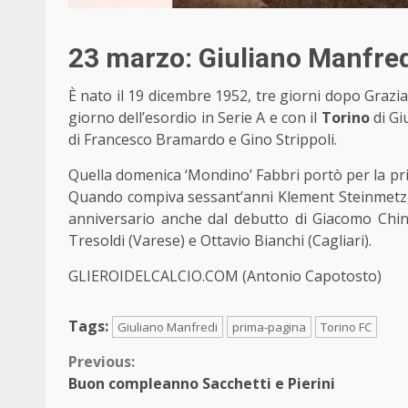
23 marzo: Giuliano Manfredi
È nato il 19 dicembre 1952, tre giorni dopo Grazia
giorno dell’esordio in Serie A e con il
Torino
di Gi
di Francesco Bramardo e Gino Strippoli.
Quella domenica ‘Mondino’ Fabbri portò per la prim
Quando compiva sessant’anni Klement Steinmetz, a
anniversario anche dal debutto di Giacomo Chi
Tresoldi (Varese) e Ottavio Bianchi (Cagliari).
GLIEROIDELCALCIO.COM (Antonio Capotosto)
Tags:
Giuliano Manfredi
prima-pagina
Torino FC
Continue
Previous:
Buon compleanno Sacchetti e Pierini
Reading