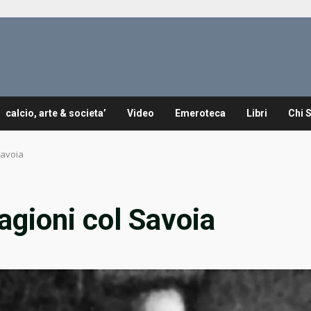
calcio, arte & societa’
Video
Emeroteca
Libri
Chi 
Savoia
tagioni col Savoia