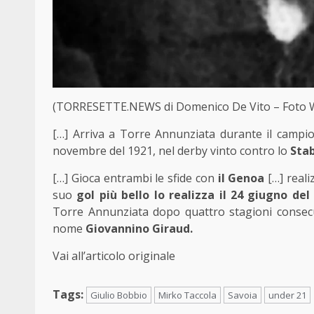
(TORRESETTE.NEWS di Domenico De Vito – Foto 
[…] Arriva a Torre Annunziata durante il campion
novembre del 1921, nel derby vinto contro lo
Sta
[…] Gioca entrambi le sfide con
il Genoa
[…] reali
suo
gol più bello lo realizza il 24 giugno del
Torre Annunziata dopo quattro stagioni consecuti
nome
Giovannino Giraud.
Vai all’articolo originale
Tags:
Giulio Bobbio
Mirko Taccola
Savoia
under 21