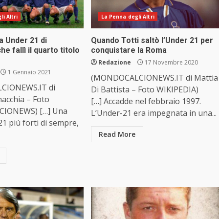
i Altri
La Penna degli Altri
a Under 21 di
Quando Totti saltò l’Under 21 per
e fallì il quarto titolo
conquistare la Roma
o
Redazione
17 Novembre 2020
1 Gennaio 2021
(MONDOCALCIONEWS.IT di Mattia
CIONEWS.IT di
Di Battista – Foto WIKIPEDIA)
nacchia – Foto
[…] Accadde nel febbraio 1997.
IONEWS) […] Una
L’Under-21 era impegnata in una...
21 più forti di sempre,
Read More