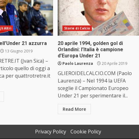
i Altri
Storie di Calcio
dell’Under 21 azzurra
20 aprile 1994, golden gol di
Orlandini: l’Italia è campione
13 Giugno 2019
d’Europa Under 21
RE.IT (Jvan Sica) –
Paolo Laurenza
20 Aprile 2019
ticolo quello di oggi a
GLIEROIDELCALCIO.COM (Paolo
ca per quattrotretre.it
Laurenza) – Nel 1994 la UEFA
sceglie il Campionato Europeo
Under 21 per sperimentare il...
Read More
Privacy Policy
Cookie Policy