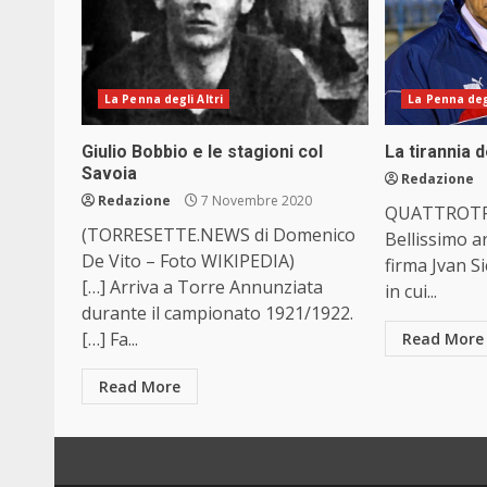
La Penna degli Altri
La Penna degl
Giulio Bobbio e le stagioni col
La tirannia 
Savoia
Redazione
Redazione
7 Novembre 2020
QUATTROTRET
(TORRESETTE.NEWS di Domenico
Bellissimo ar
De Vito – Foto WIKIPEDIA)
firma Jvan Si
[…] Arriva a Torre Annunziata
in cui...
durante il campionato 1921/1922.
[…] Fa...
Read More
Read More