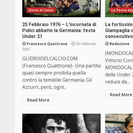
Storie di Calcio
La Penna degl
25 Febbraio 1976 – L’incornata di
La fortissim
Pulici abbatte la Germania: festa
Giampaglia ch
Under 21
consecutiv
Francesco Quattrone
25 Febbraio
Redazione
2021
(MONDOCAL
GLIEROIDELCALCIO.COM
Vittorio Cor
(Francesco Quattrone)- Una partita
MONDOCALC
quasi sempre proibita quella
delle Under 
contro la temibile Germania. Gli
reduce da...
Azzurri, però, ogni...
Read More
Read More