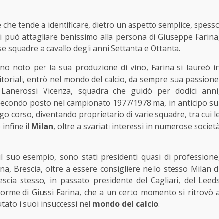
e che tende a identificare, dietro un aspetto semplice, spess
Si può attagliare benissimo alla persona di Giuseppe Farina
e squadre a cavallo degli anni Settanta e Ottanta.
no noto per la sua produzione di vino, Farina si laureò i
itoriali, entrò nel mondo del calcio, da sempre sua passione
 Lanerossi Vicenza, squadra che guidò per dodici anni
secondo posto nel campionato 1977/1978 ma, in anticipo su
ngo corso, diventando proprietario di varie squadre, tra cui l
 infine il
Milan
, oltre a svariati interessi in numerose societ
l suo esempio, sono stati presidenti quasi di professione
a, Brescia, oltre a essere consigliere nello stesso Milan d
scia stesso, in passato presidente del Cagliari, del Leed
e orme di Giussi Farina, che a un certo momento si ritrovò 
tato i suoi insuccessi nel
mondo del calcio
.