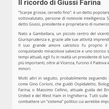
Il ricordo di Giussi Farina
“Scarpe grosse, cervello fino”: è un detto popolar
sottovalutato, persone di notevole intelligenza. 
detto Giussi, presidente e proprietario di numeros
Nato a Gambellara, un piccolo centro del vicenti
Giurisprudenza e, grazie alle sue attività imprend
Il suo grande amore calcistico fu proprio il
conquistando miracolose salvezze e uno storico 
tempi attuali, egli fu in realtà un presidente di lu
più importanti, oltre al Vicenza, furono il Padova e
minori.
Molti altri in seguito, probabilmente seguendo i
come Gino Corioni, che guidò Ospidaletto, Bologn
Farina; o Massimo Cellino, attuale guida del Bre
United e del West Ham in Inghilterra. Tutti sull
combattere un “sistema” politico cui avrebbe impu