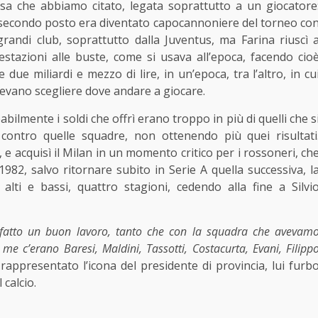
esa che abbiamo citato, legata soprattutto a un giocatore
el secondo posto era diventato capocannoniere del torneo co
randi club, soprattutto dalla Juventus, ma Farina riuscì 
estazioni alle buste, come si usava all’epoca, facendo cio
 due miliardi e mezzo di lire, in un’epoca, tra l’altro, in cu
otevano scegliere dove andare a giocare.
bilmente i soldi che offrì erano troppo in più di quelli che s
ontro quelle squadre, non ottenendo più quei risultati
, e acquisì il Milan in un momento critico per i rossoneri, ch
982, salvo ritornare subito in Serie A quella successiva, l
alti e bassi, quattro stagioni, cedendo alla fine a Silvi
 fatto un buon lavoro, tanto che con la squadra che avevam
 me c’erano Baresi, Maldini, Tassotti, Costacurta, Evani, Filipp
presentato l’icona del presidente di provincia, lui furb
 calcio.