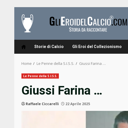
Skip
to
content
Storie di Calcio
Gli Eroi del Collezionismo
Home
Le Penne della S.I.S.S.
Giussi Farina …
Le Penne della S.I.S.S.
Giussi Farina …
Raffaele Ciccarelli
22 Aprile 2025