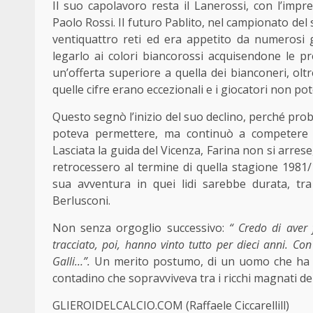
Il suo capolavoro resta il Lanerossi, con l’impr
Paolo Rossi. Il futuro Pablito, nel campionato d
ventiquattro reti ed era appetito da numerosi g
legarlo ai colori biancorossi acquisendone le pr
un’offerta superiore a quella dei bianconeri, oltre
quelle cifre erano eccezionali e i giocatori non p
Questo segnò l’inizio del suo declino, perché proba
poteva permettere, ma continuò a competere c
Lasciata la guida del Vicenza, Farina non si arrese
retrocessero al termine di quella stagione 1981/1
sua avventura in quei lidi sarebbe durata, tra 
Berlusconi.
Non senza orgoglio successivo:
“ Credo di aver
tracciato, poi, hanno vinto tutto per dieci anni. Con
Galli…”.
Un merito postumo, di un uomo che ha rap
contadino che sopravviveva tra i ricchi magnati del
GLIEROIDELCALCIO.COM (Raffaele Ciccarellill)