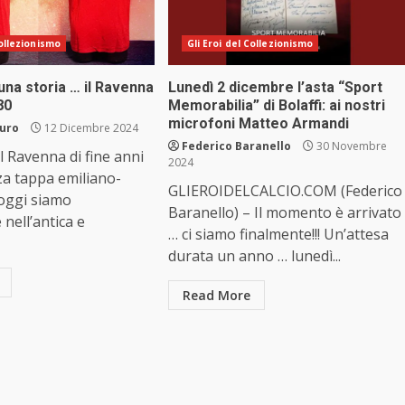
Collezionismo
Gli Eroi del Collezionismo
una storia … il Ravenna
Lunedì 2 dicembre l’asta “Sport
’80
Memorabilia” di Bolaffi: ai nostri
microfoni Matteo Armandi
auro
12 Dicembre 2024
Federico Baranello
30 Novembre
l Ravenna di fine anni
2024
za tappa emiliano-
GLIEROIDELCALCIO.COM (Federico
oggi siamo
Baranello) – Il momento è arrivato
 nell’antica e
… ci siamo finalmente!!! Un’attesa
.
durata un anno … lunedì...
Read More