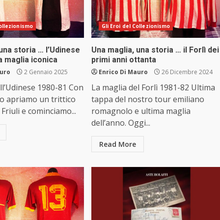
Collezionismo
Gli Eroi del Collezionismo
una storia … l’Udinese
Una maglia, una storia … il Forlì dei
a maglia iconica
primi anni ottanta
auro
2 Gennaio 2025
Enrico Di Mauro
26 Dicembre 2024
ll’Udinese 1980-81 Con
La maglia del Forlì 1981-82 Ultima
o apriamo un trittico
tappa del nostro tour emiliano
 Friuli e cominciamo...
romagnolo e ultima maglia
dell’anno. Oggi...
Read More