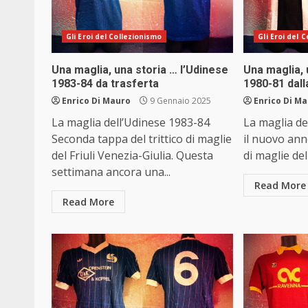
Gli Eroi del Collezionismo
Gli Eroi del 
Una maglia, una storia … l’Udinese
Una maglia, 
1983-84 da trasferta
1980-81 dall
Enrico Di Mauro
9 Gennaio 2025
Enrico Di M
La maglia dell’Udinese 1983-84
La maglia de
Seconda tappa del trittico di maglie
il nuovo ann
del Friuli Venezia-Giulia. Questa
di maglie del
settimana ancora una...
Read More
Read More