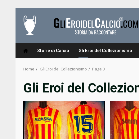
Skip
to
content
Storie di Calcio
Gli Eroi del Collezionismo
Home
Gli Eroi del Collezionismo
Page 3
Gli Eroi del Collezi