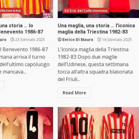
Collezionismo
Gli Eroi del Collezionismo
una storia … lo
Una maglia, una storia … l’iconica
Benevento 1986-87
maglia della Triestina 1982-83
auro
23 Gennaio 2025
Enrico Di Mauro
16 Gennaio 2025
el Benevento 1986-87
L’iconica maglia della Triestina
mana arriva il turno
1982-83 Dopo due maglie
 dell’ultimo capoluogo
dell’Udinese, questa settimana
 mancava...
tocca all’altra squadra blasonata
del Friuli...
Read More