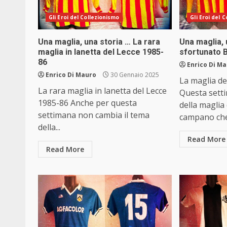
Gli Eroi del Collezionismo
Gli Eroi del 
Una maglia, una storia … La rara
Una maglia, 
maglia in lanetta del Lecce 1985-
sfortunato 
86
Enrico Di M
Enrico Di Mauro
30 Gennaio 2025
La maglia d
La rara maglia in lanetta del Lecce
Questa setti
1985-86 Anche per questa
della maglia
settimana non cambia il tema
campano che
della...
Read More
Read More