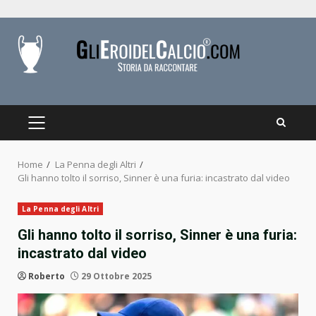
Skip
to
content
PRIMARY
MENU
Home
La Penna degli Altri
Gli hanno tolto il sorriso, Sinner è una furia: incastrato dal video
La Penna degli Altri
Gli hanno tolto il sorriso, Sinner è una furia:
incastrato dal video
Roberto
29 Ottobre 2025