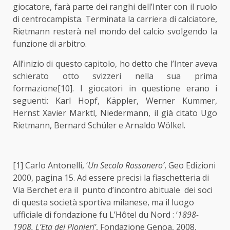
giocatore, farà parte dei ranghi dell’Inter con il ruolo
di centrocampista. Terminata la carriera di calciatore,
Rietmann resterà nel mondo del calcio svolgendo la
funzione di arbitro.
All’inizio di questo capitolo, ho detto che l’Inter aveva
schierato otto svizzeri nella sua prima
formazione
[10]
. I giocatori in questione erano i
seguenti: Karl Hopf, Käppler, Werner Kummer,
Hernst Xavier Marktl, Niedermann, il già citato Ugo
Rietmann, Bernard Schüler e Arnaldo Wölkel.
[1]
Carlo Antonelli, ‘
Un Secolo Rossonero’
, Geo Edizioni
2000, pagina 15. Ad essere precisi la fiaschetteria di
Via Berchet era il punto d’incontro abituale dei soci
di questa società sportiva milanese, ma il luogo
ufficiale di fondazione fu L’Hôtel du Nord : ‘
1898-
1908. L’Eta dei Pionieri’
, Fondazione Genoa, 2008,