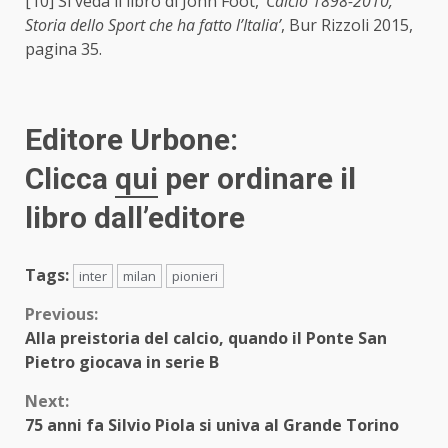
[10]
Si veda il libro di John Foot, ‘
Calcio 1898-2010,
Storia dello Sport che ha fatto l’Italia’
, Bur Rizzoli 2015,
pagina 35.
Editore Urbone:
Clicca
qui
per ordinare il
libro dall’editore
Tags:
inter
milan
pionieri
Continue
Previous:
Alla preistoria del calcio, quando il Ponte San
Reading
Pietro giocava in serie B
Next:
75 anni fa Silvio Piola si univa al Grande Torino