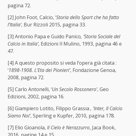
pagina 72.
[2]
John Foot, Calcio, ‘
Storia dello Sport che ha fatto
l’Italia’
, Bur Rizzoli 2015, pagina 33.
[3]
Antonio Papa e Guido Panico
, ‘Storia Sociale del
Calcio in Italia’
, Edizioni Il Mulino, 1993, pagina 46 e
47.
[4]
A questo proposito si veda l’opera già citata :
‘
1898-1908. L’Eta dei Pionieri’
, Fondazione Genoa,
2008, pagina 72.
[5]
Carlo Antonelli, ‘
Un Secolo Rossonero’
, Geo
Edizioni, 2002, pagina 16.
[6]
Giampiero Lotito, Filippo Grassia
, ‘Inter, Il Calcio
Siamo Noi’
, Sperling e Kupfer, 2010, pagina 178.
[7]
Elio Gioanola,
Il Cielo è Nerazzurro
, Jaca Book,
2016, pagine 14 e 15.