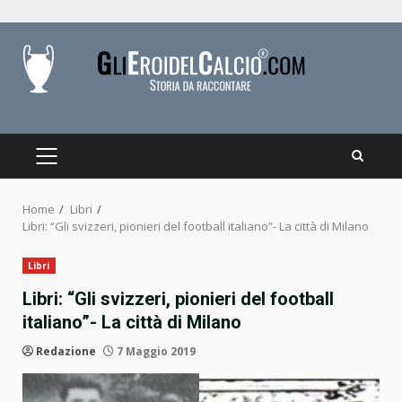
Skip
to
content
PRIMARY
MENU
Home
Libri
Libri: “Gli svizzeri, pionieri del football italiano”- La città di Milano
Libri
Libri: “Gli svizzeri, pionieri del football
italiano”- La città di Milano
Redazione
7 Maggio 2019