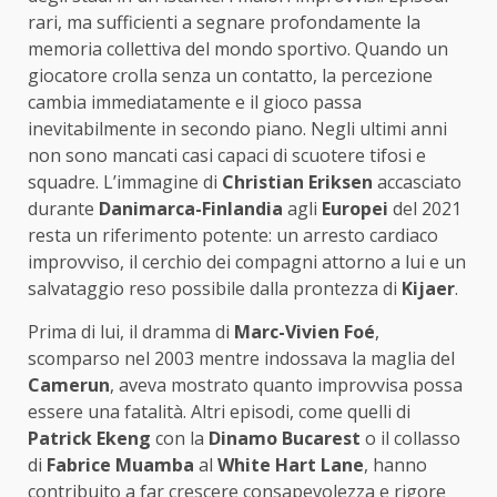
rari, ma sufficienti a segnare profondamente la
memoria collettiva del mondo sportivo. Quando un
giocatore crolla senza un contatto, la percezione
cambia immediatamente e il gioco passa
inevitabilmente in secondo piano. Negli ultimi anni
non sono mancati casi capaci di scuotere tifosi e
squadre. L’immagine di
Christian Eriksen
accasciato
durante
Danimarca-Finlandia
agli
Europei
del 2021
resta un riferimento potente: un arresto cardiaco
improvviso, il cerchio dei compagni attorno a lui e un
salvataggio reso possibile dalla prontezza di
Kijaer
.
Prima di lui, il dramma di
Marc-Vivien Foé
,
scomparso nel 2003 mentre indossava la maglia del
Camerun
, aveva mostrato quanto improvvisa possa
essere una fatalità. Altri episodi, come quelli di
Patrick Ekeng
con la
Dinamo Bucarest
o il collasso
di
Fabrice Muamba
al
White Hart Lane
, hanno
contribuito a far crescere consapevolezza e rigore